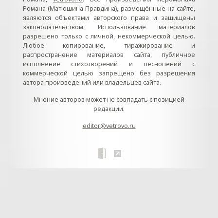
Романа (Матюшина-Правдина), размещённые на сайте,
являются объектами авторского права и защищены
законодательством. Использование материалов
разрешено только с личной, некоммерческой целью.
Любое копирование, тиражирование и
распространение материалов сайта, публичное
исполнение стихотворений и песнопений с
коммерческой целью запрещено без разрешения
автора произведений или владельцев сайта.
Мнение авторов может не совпадать с позицией
редакции.
editor@vetrovo.ru
// // //Ftakar - disabled. //
//
// // // // // // // // // // // // // //
//
// // // // // // // // // // // // // // // // Раздел «Песнопения».
Интерактивные кнопки и окна с видеозаписями. // Что
здесь? Три кнопки btn_ru (Rutube), btn_vk (VK), btn_yt