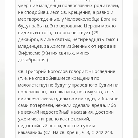
умершие младенцы православных родителей,
не сподобившиеся Св. Крещения, а равно и
мертворожденные, у Человеколюбца Бога не
будут забыты. Это верование Церкви можно
видеть из того, что она чествует (29
декабря), в лике святых, четырнадцать тысяч
младенцев, за Христа избиенных от Ирода в
Вифлееме (Жития святых, минея
декабрьская.).
Св. Григорий Богослов говорит: «Последние
(т. е. не сподобившиеся крещения по
малолетству) не будут у праведного Судии ни
прославлены, ни наказаны, потому что, хотя
не запечатлены, однако же не худы, и больше
сами потерпели, нежели сделали вреда. Ибо
не всякий недостойный наказания, достоин
уже и чести; равно как не всякий,
недостойный чести, достоин уже и
наказания» (Сл. На св. Крещ., ч. 3, с. 242-243.