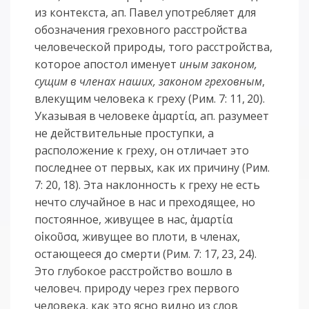
из контекста, ап. Павел употребляет для
обозначения греховного расстройства
человеческой природы, того расстройства,
которое апостол именует
иным законом,
сущим в членах наших, законом греховным
,
влекущим человека к греху (Рим. 7: 11, 20).
Указывая в человеке ἁμαρτία, ап. разумеет
не действительные проступки, а
расположение к греху, он отличает это
последнее от первых, как их причину (Рим.
7: 20, 18). Эта наклонность к греху не есть
нечто случайное в нас и преходящее, но
постоянное, живущее в нас, ἁμαρτία
οἰκοῦσα, живущее во плоти, в членах,
остающееся до смерти (Рим. 7: 17, 23, 24).
Это глубокое расстройство вошло в
человеч. природу через грех первого
человека, как это ясно видно из слов