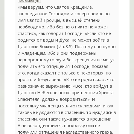
nekreshenymi
«Мы веруем, что Святое Крещение,
заповеданное Господом и совершаемое во
имя Святой Троицы, в высшей степени
необходимо. Ибо без него никто не может
спастись, как говорит Господь: «Если кто не
родится от воды и Духа, не может войти в
Царствие Божие» (Ин. 3:5). Поэтому оно нужно
и младенцам, ибо и они подвержены
первородному греху и без крещения не могут
получить его отпущения. Господь, показал
это, когда сказал не только о некоторых, но
просто и безусловно: «Кто не родится…», что
равнозначно выражению: «Все, кто войдут в
Царство Небесное после пришествия Христа
Спасителя, должны возродиться». И
поскольку младенцы являются людьми, и как
таковые нуждаются в спасении, то нуждаясь в
спасении, они также нуждаются в крещении.
А не возродившиеся, поскольку они не
получили отпущения наследственного греха,