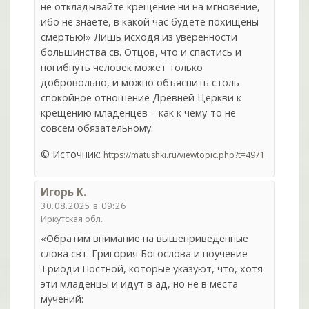
не откладывайте крещение ни на мгновение,
ибо не знаете, в какой час будете похищены
смертью!» Лишь исходя из уверенности
большинства св. Отцов, что и спастись и
погибнуть человек может только
добровольно, и можно объяснить столь
спокойное отношение Древней Церкви к
крещению младенцев – как к чему-то не
совсем обязательному.
© Источник:
https://matushki.ru/viewtopic.php?t=4971
Игорь К.
30.08.2025 в 09:26
Иркутская обл.
«Обратим внимание на вышеприведенные
слова свт. Григория Богослова и поучение
Триоди Постной, которые указуют, что, хотя
эти младенцы и идут в ад, но не в места
мучений: