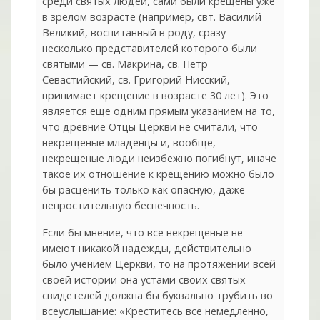
среди святых людей, сами были крещены уже
в зрелом возрасте (например, свт. Василий
Великий, воспитанный в роду, сразу
несколько представителей которого были
святыми — св. Макрина, св. Петр
Севастийский, св. Григорий Нисский,
принимает крещение в возрасте 30 лет). Это
является еще одним прямым указанием на то,
что древние Отцы Церкви не считали, что
некрещеные младенцы и, вообще,
некрещеные люди неизбежно погибнут, иначе
такое их отношение к крещению можно было
бы расценить только как опасную, даже
непростительную беспечность.
Если бы мнение, что все некрещеные не
имеют никакой надежды, действительно
было учением Церкви, то на протяжении всей
своей истории она устами своих святых
свидетелей должна бы буквально трубить во
всеуслышание: «Креститесь все немедленно,