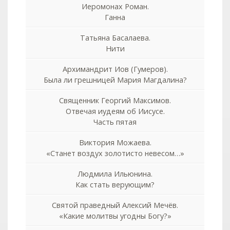
Иеромонах Роман.
Ганна
Татьяна Басалаева.
Нити
Архимандрит Иов (Гумеров).
Была ли грешницей Мария Магдалина?
Священник Георгий Максимов.
Отвечая иудеям об Иисусе.
Часть пятая
Виктория Можаева.
«Станет воздух золотисто невесом…»
Людмила Ильюнина.
Как стать верующим?
Святой праведный Алексий Мечёв.
«Какие молитвы угодны Богу?»