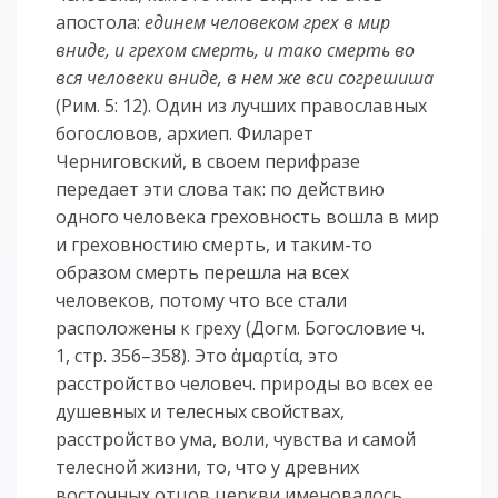
апостола:
единем человеком грех в мир
вниде, и грехом смерть, и тако смерть во
вся человеки вниде, в нем же вси согрешиша
(Рим. 5: 12). Один из лучших православных
богословов, архиеп. Филарет
Черниговский, в своем перифразе
передает эти слова так: по действию
одного человека греховность вошла в мир
и греховностию смерть, и таким-то
образом смерть перешла на всех
человеков, потому что все стали
расположены к греху (Догм. Богословие ч.
1, стр. 356–358). Это ἁμαρτία, это
расстройство человеч. природы во всех ее
душевных и телесных свойствах,
расстройство ума, воли, чувства и самой
телесной жизни, то, что у древних
восточных отцов церкви именовалось