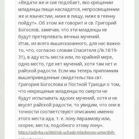
«Ведати же и сие подобает, яко крещении
младенцы пищи насладятся, непросвещеннии
же и язычестии, ниже в пищу, ниже в геенну
пойдут». Об этом же говорит и св. Григорий
Богослов, замечая, что эти младенцы не
будут претерпевать вечных мучений.
Итак, из всего вышесказанного, для нас важно
то, что, согласно словам Спасителя (Лк.16:19-
31), в аду есть места или, по крайней мере,
одно место, где нет мучений, хотя там нет и
райской радости. Если мы теперь припомним
вышеприведенные свидетельства свт.
Григория Богослова и Постной Триоди о том,
что некрещеные младенцы по смерти не
будут испытывать адских мучений, хотя и не
вкусят райской радости, то увидим, что они в
точности соответствуют описанию именно
этого места ада, т. е. лону Авраамову или,
скорее, места, подобного этому лону».
https://azbyka.ru/deti/ob-uchasti-mladencev-umershih-