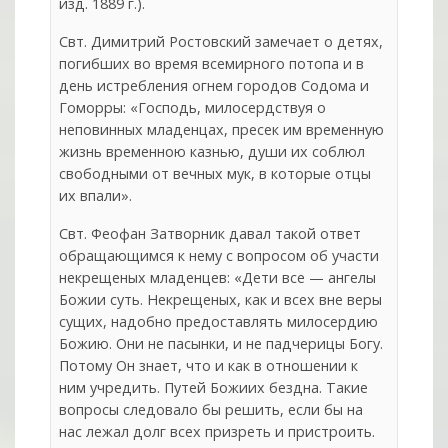
изд. 1889 г.).
Свт. Димитрий Ростовский замечает о детях,
погибших во время всемирного потопа и в
день истребления огнем городов Содома и
Гоморры: «Господь, милосердствуя о
неповинных младенцах, пресек им временную
жизнь временною казнью, души их соблюл
свободными от вечных мук, в которые отцы
их впали».
Свт. Феофан Затворник давал такой ответ
обращающимся к нему с вопросом об участи
некрещеных младенцев: «Дети все — ангелы
Божии суть. Некрещеных, как и всех вне веры
сущих, надобно предоставлять милосердию
Божию. Они не пасынки, и не падчерицы Богу.
Потому Он знает, что и как в отношении к
ним учредить. Путей Божиих бездна. Такие
вопросы следовало бы решить, если бы на
нас лежал долг всех призреть и пристроить.