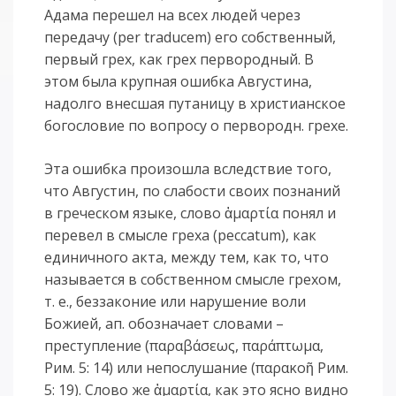
Адама перешел на всех людей через
передачу (per traducem) его собственный,
первый грех, как грех первородный. В
этом была крупная ошибка Августина,
надолго внесшая путаницу в христианское
богословие по вопросу о первородн. грехе.
Эта ошибка произошла вследствие того,
что Августин, по слабости своих познаний
в греческом языке, слово ἁμαρτία понял и
перевел в смысле греха (peccatum), как
единичного акта, между тем, как то, что
называется в собственном смысле грехом,
т. е., беззаконие или нарушение воли
Божией, ап. обозначает словами –
преступление (παραβάσεως, παράπτωμα,
Рим. 5: 14) или непослушание (παρακοῆ Рим.
5: 19). Слово же ἁμαρτία, как это ясно видно