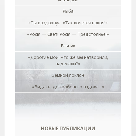
Рыба
«Ты воздохнул: «Так хочется покоя!»
«Росiя — Свет! Росiя — Предстоянье!»
Ельник
«Дорогие мои! Что же мы натворили,
наделали?»
Земной поклон
«Видать, до гробового вздоха…»
НОВЫЕ ПУБЛИКАЦИИ