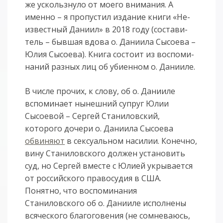
же ускольз­ну­ло от мо­е­го вни­ма­ния. А
имен­но – я про­пу­стил из­да­ние кни­ги «Не­
из­вест­ный Да­ни­ил» в 2018 го­ду (со­ста­ви­
тель – быв­шая вдо­ва о. Да­ни­и­ла Сы­со­е­ва –
Юлия Сы­со­е­ва). Кни­га со­сто­ит из вос­по­ми­
на­ний раз­ных лиц об уби­ен­ном о. Да­ни­и­ле.
В числе прочих, к слову, об о. Данииле
вспоминает нынешний супруг Юлии
Сысоевой – Сергей Станиловский,
которого дочери о. Даниила Сысоева
обвиняют
в сексуальном насилии. Конечно,
вину Станиловского должен установить
суд, но Сергей вместе с Юлией укрывается
от российского правосудия в США.
Понятно, что воспоминания
Станиловского об о. Данииле исполнены
всяческого благоговения (не сомневаюсь,