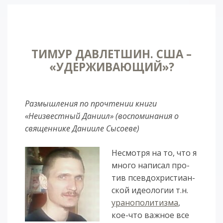
ТИМУР ДАВЛЕТШИН. США –
«УДЕРЖИВАЮЩИЙ»?
Размышления по прочтении книги
«Неизвестный Даниил» (воспоминания о
священнике Данииле Сысоеве)
Не­смот­ря на то, что я
мно­го на­пи­сал про­
тив псевдо­хри­сти­ан­
ской идео­ло­гии т.н.
ура­но­по­ли­тиз­ма
,
кое-что важ­ное все