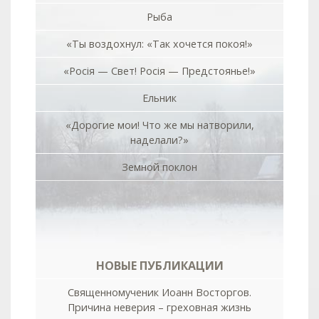
Рыба
«Ты воздохнул: «Так хочется покоя!»
«Росiя — Свет! Росiя — Предстоянье!»
Ельник
«Дорогие мои! Что же мы натворили,
наделали?»
Земной поклон
НОВЫЕ ПУБЛИКАЦИИ
Священномученик Иоанн Восторгов.
Причина неверия – греховная жизнь