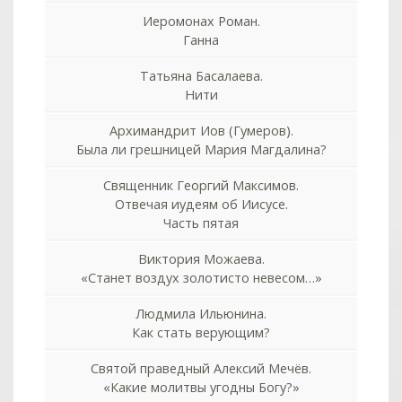
Иеромонах Роман.
Ганна
Татьяна Басалаева.
Нити
Архимандрит Иов (Гумеров).
Была ли грешницей Мария Магдалина?
Священник Георгий Максимов.
Отвечая иудеям об Иисусе.
Часть пятая
Виктория Можаева.
«Станет воздух золотисто невесом…»
Людмила Ильюнина.
Как стать верующим?
Святой праведный Алексий Мечёв.
«Какие молитвы угодны Богу?»