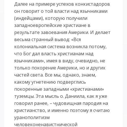
Далее на примере успехов конкистадоров
он говорит о той власти над язычниками
(индейцами), которую получили
западноевропейские христиане в
результате завоевания Америки. И делает
весьма странный вывод: «Вся
колониальная система возникла потому,
что Бог дал власть христианам над
язычниками», имея в виду, очевидно, не
только покорение Америки, но и других
частей света. Все мы, однако, знаем,
какому угнетению подверглись
покоренные западными «христианами»
туземцы. Эта мысль о. Даниила, как я уже
говорил ранее, – чудовищная пародия на
христианство, и именно поэтому я считаю
уранополитизм
человеконенавистнической