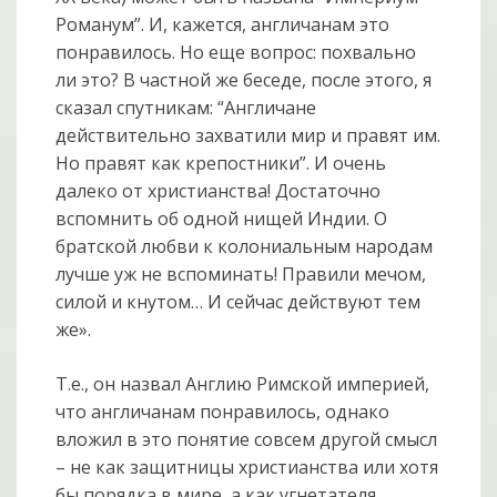
Романум”. И, кажется, англичанам это
понравилось. Но еще вопрос: похвально
ли это? В частной же беседе, после этого, я
сказал спутникам: “Англичане
действительно захватили мир и правят им.
Но правят как крепостники”. И очень
далеко от христианства! Достаточно
вспомнить об одной нищей Индии. О
братской любви к колониальным народам
лучше уж не вспоминать! Правили мечом,
силой и кнутом… И сейчас действуют тем
же».
Т.е., он назвал Англию Римской империей,
что англичанам понравилось, однако
вложил в это понятие совсем другой смысл
– не как защитницы христианства или хотя
бы порядка в мире, а как угнетателя