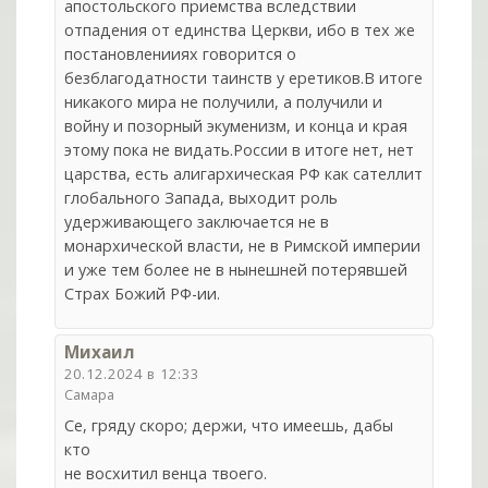
апостольского приемства вследствии
отпадения от единства Церкви, ибо в тех же
постановленииях говорится о
безблагодатности таинств у еретиков.В итоге
никакого мира не получили, а получили и
войну и позорный экуменизм, и конца и края
этому пока не видать.России в итоге нет, нет
царства, есть алигархическая РФ как сателлит
глобального Запада, выходит роль
удерживающего заключается не в
монархической власти, не в Римской империи
и уже тем более не в нынешней потерявшей
Страх Божий РФ-ии.
Михаил
20.12.2024 в 12:33
Самара
Се, гряду скоро; держи, что имеешь, дабы
кто
не восхитил венца твоего.