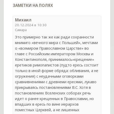
ЗАМЕТКИ НА ПОЛЯХ
Михаил
20.12.2024 в 10:30
Самара
Это примерно так же как ради сохранности
мнимиго «вечного мира с Польшей», мечтами
о «всемиром Православном Царстве» во
главе с Российским императором Москвы и
Константинополя, принималось»крещение»
еретиков римопапистов (пудто ересь состоит
только в иной форме обряда: обливания, а не
огружения) с неудачными оговорками
сравнивнениями с древнеми ересями, лукаво
прикрываясь постановлениями В.С. Хотя в
постановлениях Вселенских соборах речь
идет о ранее крещенных в Православии, но
впадших в ересь по вине иерархов
поместных Церквей, а не лишенных