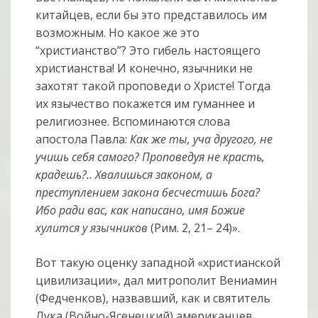
китайцев, если бы это представилось им
возможным. Но какое же это
“христианство”? Это гибель настоящего
христианства! И конечно, язычники не
захотят такой проповеди о Христе! Тогда
их язычество покажется им гуманнее и
религиознее. Вспоминаются слова
апостола Павла:
Как же ты, уча другого, не
учишь себя самого? Проповедуя не красть,
крадешь?.. Хвалишься законом, а
преступлением закона бесчестишь Бога?
Ибо ради вас, как написано, имя Божие
хулится у язычников
(Рим. 2, 21– 24)».
Вот такую оценку западной «христианской
цивилизации», дал митрополит Вениамин
(Федченков), назвавший, как и святитель
Лука (Войно-Ясенецкий) американцев