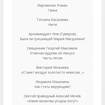
Иеромонах Роман.
Ганна
Татьяна Басалаева.
Нити
Архимандрит Иов (Гумеров).
Была ли грешницей Мария Магдалина?
Священник Георгий Максимов.
Отвечая иудеям об Иисусе.
Часть пятая
Виктория Можаева.
«Станет воздух золотисто невесом…»
Людмила Ильюнина.
Как стать верующим?
Святой праведный Алексий Мечёв.
«Какие молитвы угодны Богу?»