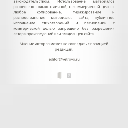
законодательством. Использование материалов
разрешено только с личной, некоммерческой целью.
Любое копирование, тиражирование и
распространение материалов сайта, публичное
исполнение стихотворений и песнопений с
коммерческой целью запрещено без разрешения
автора произведений или владельцев сайта.
Мнение авторов может не совпадать с позицией
редакции.
editor@vetrovo.ru
// // //Ftakar - disabled. //
//
// // // // // // // // // // // // // //
//
// // // // // // // // // // // // // // // // Раздел «Песнопения».
Интерактивные кнопки и окна с видеозаписями. // Что
здесь? Три кнопки btn_ru (Rutube), btn_vk (VK), btn_yt
(Youtube). // Нажатие на кнопку // 1) делает её заметной
классом .btn_visible. // 2) пригашает другие кнопки