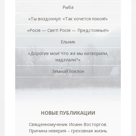
Рыба
«Ты воздохнул: «Так хочется покоя!»
«Росiя — Свет! Росiя — Предстоянье!»
Ельник
«Дорогие мои! Что же мы натворили,
наделали?»
Земной поклон
НОВЫЕ ПУБЛИКАЦИИ
Священномученик Иоанн Восторгов.
Причина неверия – греховная жизнь