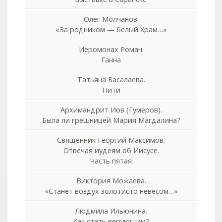
Олег Молчанов.
«За родником — белый Храм…»
Иеромонах Роман.
Ганна
Татьяна Басалаева.
Нити
Архимандрит Иов (Гумеров).
Была ли грешницей Мария Магдалина?
Священник Георгий Максимов.
Отвечая иудеям об Иисусе.
Часть пятая
Виктория Можаева.
«Станет воздух золотисто невесом…»
Людмила Ильюнина.
Как стать верующим?