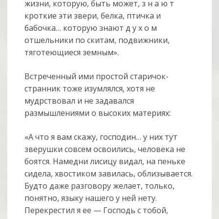
жизни, которую, быть может, з н а ю т
кроткие эти звери, белка, птичка и
бабочка… которую знают д у х о м
отшельники по скитам, подвижники,
тяготеющиеся земным».
Встреченный ими простой старичок-
странник тоже изумлялся, хотя не
мудрствовал и не задавался
размышлениями о высоких материях:
«А что я вам скажу, господин… у них тут
зверушки совсем освоились, человека не
боятся. Намедни лисицу видал, на пеньке
сидела, хвостиком завилась, облизывается.
Будто даже разговору желает, только,
понятно, языку нашего у ней нету.
Перекрестил я ее — Господь с тобой,