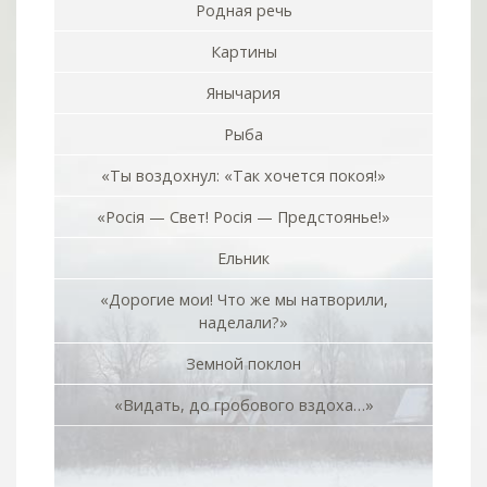
Родная речь
Картины
Янычария
Рыба
«Ты воздохнул: «Так хочется покоя!»
«Росiя — Свет! Росiя — Предстоянье!»
Ельник
«Дорогие мои! Что же мы натворили,
наделали?»
Земной поклон
«Видать, до гробового вздоха…»