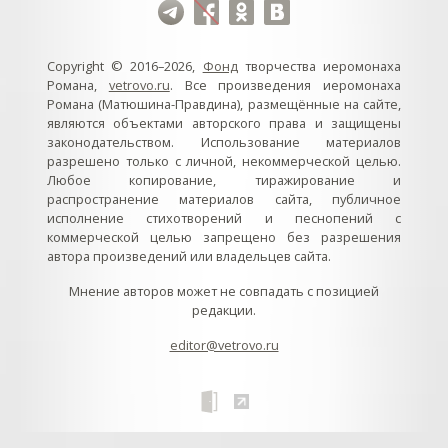
Copyright © 2016–2026,
Фонд
творчества иеромонаха
Романа,
vetrovo.ru
. Все произведения иеромонаха
Романа (Матюшина-Правдина), размещённые на сайте,
являются объектами авторского права и защищены
законодательством. Использование материалов
разрешено только с личной, некоммерческой целью.
Любое копирование, тиражирование и
распространение материалов сайта, публичное
исполнение стихотворений и песнопений с
коммерческой целью запрещено без разрешения
автора произведений или владельцев сайта.
Мнение авторов может не совпадать с позицией
редакции.
editor@vetrovo.ru
// // //Ftakar - disabled. //
//
// // // // // // // // // // // // // //
//