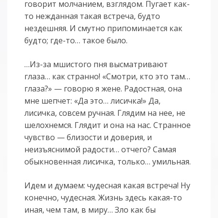
говорит молчанием, взглядом. Пугает как-
то нежданная такая встреча, будто
нездешняя. И смутно припоминается как
будто; где-то… такое было.
…Из-за мшистого пня высматривают
глаза… как странно! «Смотри, кто это там…
глаза?» — говорю я жене. Радостная, она
мне шепчет: «Да это… лисичка!» Да,
лисичка, совсем ручная. Глядим на нее, не
шелохнемся. Глядит и она на нас. Странное
чувство — близости и доверия, и
неизъяснимой радости… отчего? Самая
обыкновенная лисичка, только… умильная.
Идем и думаем: чудесная какая встреча! Ну
конечно, чудесная. Жизнь здесь какая-то
иная, чем там, в миру… Зло как бы