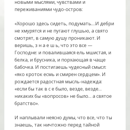
новыми мыслями, чувствами и
переживаниями чудо-остров:
«Хорошо здесь сидеть, подумать.…И дебри
не хмурятся и не пугают глушью, а свято
смотрят, в самую душу проникают. И
веришь, з н а е ш ь, что это все —
Господне: и повалившаяся ель мшистая, и
белка, и брусника, и порхающая в чаще
бабочка. И постигаешь чудесный смысл:
«яко кроток есмь и смирен сердцем». И
рождается радостная мысль-надежда:
«если бы так в с е было, везде, везде…
никаких бы «вопросов» не было… а святое
братство».
И наплывали неясно думы, что все, что ты
знаешь, так ничтожно перед тайной