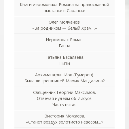
Книги иеромонаха Романа на православной
выставке в Саранске
Олег Молчанов.
«За родником — белый Храм…»
Иеромонах Роман.
Ганна
Татьяна Басалаева.
Нити
Архимандрит Иов (Гумеров).
Была ли грешницей Мария Магдалина?
Священник Георгий Максимов.
Отвечая иудеям об Иисусе.
Часть пятая
Виктория Можаева.
«Станет воздух золотисто невесом…»