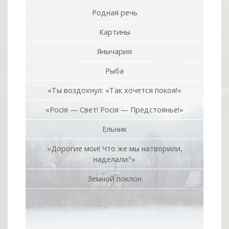
Родная речь
Картины
Янычария
Рыба
«Ты воздохнул: «Так хочется покоя!»
«Росiя — Свет! Росiя — Предстоянье!»
Ельник
«Дорогие мои! Что же мы натворили,
наделали?»
Земной поклон