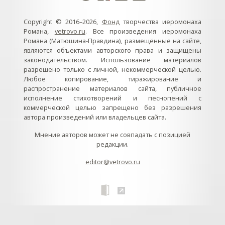
Copyright © 2016–2026,
Фонд
творчества иеромонаха
Романа,
vetrovo.ru
. Все произведения иеромонаха
Романа (Матюшина-Правдина), размещённые на сайте,
являются объектами авторского права и защищены
законодательством. Использование материалов
разрешено только с личной, некоммерческой целью.
Любое копирование, тиражирование и
распространение материалов сайта, публичное
исполнение стихотворений и песнопений с
коммерческой целью запрещено без разрешения
автора произведений или владельцев сайта.
Мнение авторов может не совпадать с позицией
редакции.
editor@vetrovo.ru
// // //Ftakar - disabled. //
//
// // // // // // // // // // // // // //
//
// // // // // // // // // // // // // // // // Раздел «Песнопения».