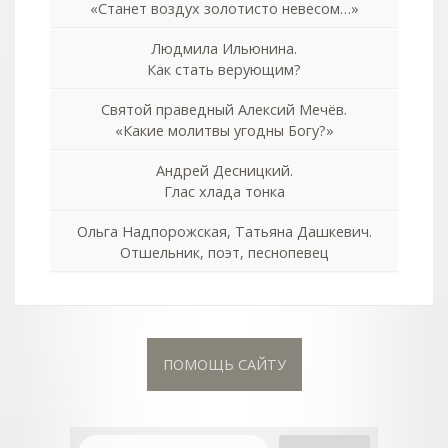
«Станет воздух золотисто невесом…»
Людмила Ильюнина.
Как стать верующим?
Святой праведный Алексий Мечёв.
«Какие молитвы угодны Богу?»
Андрей Десницкий.
Глас хлада тонка
Ольга Надпорожская, Татьяна Дашкевич.
Отшельник, поэт, песнопевец
ПОМОЩЬ САЙТУ