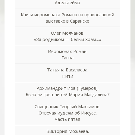
Адельгейма
Книги иеромонаха Романа на православной
выставке в Саранске
Олег Молчанов.
«За родником — белый Храм…»
Иеромонах Роман.
Ганна
Татьяна Басалаева.
Нити
Архимандрит Иов (Гумеров).
Была ли грешницей Мария Магдалина?
Священник Георгий Максимов.
Отвечая иудеям об Иисусе.
Часть пятая
Виктория Можаева.