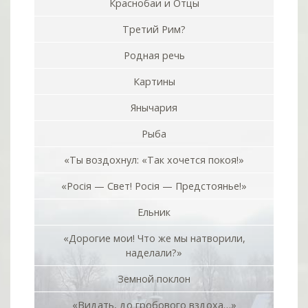
Краснобаи и Отцы
Третий Рим?
Родная речь
Картины
Янычария
Рыба
«Ты воздохнул: «Так хочется покоя!»
«Росiя — Свет! Росiя — Предстоянье!»
Ельник
«Дорогие мои! Что же мы натворили,
наделали?»
Земной поклон
«Видать, до гробового вздоха…»