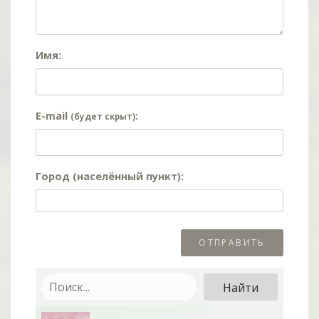
Имя:
E-mail
:
(будет скрыт)
Город (населённый пункт):