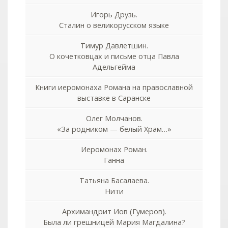
Игорь Друзь.
Сталин о великорусском языке
Тимур Давлетшин.
О кочетковцах и письме отца Павла
Адельгейма
Книги иеромонаха Романа на православной
выставке в Саранске
Олег Молчанов.
«За родником — белый Храм…»
Иеромонах Роман.
Ганна
Татьяна Басалаева.
Нити
Архимандрит Иов (Гумеров).
Была ли грешницей Мария Магдалина?