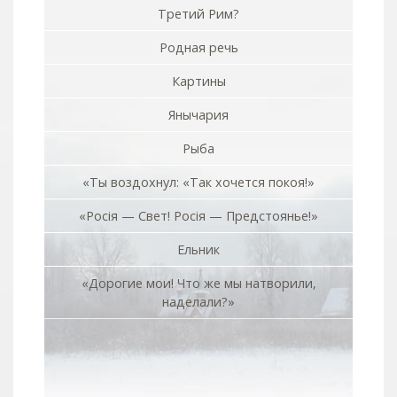
Третий Рим?
Родная речь
Картины
Янычария
Рыба
«Ты воздохнул: «Так хочется покоя!»
«Росiя — Свет! Росiя — Предстоянье!»
Ельник
«Дорогие мои! Что же мы натворили,
наделали?»