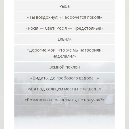
Рыба
«Ты воздохнул: «Так хочется покоя!»
«Росiя — Свет! Росiя — Предстоянье!»
Ельник
«Дорогие мои! Что же мы натворили,
наделали?»
Земной поклон
«Видать, до гробового вздоха…»
«А я под солнцем места не нашёл…»
«Возможно ль раздавать, не получая?»