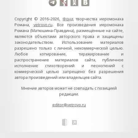
Copyright © 2016–2026,
Фонд
творчества иеромонаха
Романа,
vetrovo.ru
. Все произведения иеромонаха
Романа (Матюшина-Правдина), размещённые на сайте,
являются объектами авторского права и защищены
законодательством. Использование материалов
разрешено только с личной, некоммерческой целью.
Любое копирование, тиражирование и
распространение материалов сайта, публичное
исполнение стихотворений и песнопений с
коммерческой целью запрещено без разрешения
автора произведений или владельцев сайта.
Мнение авторов может не совпадать с позицией
редакции.
editor@vetrovo.ru
// // //Ftakar - disabled. //
//
// // // // // // // // // // // // // //
//