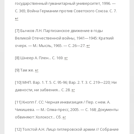
государственный гуманитарный университет, 1996. —
С. 365; Война Германии против Советского Союза. С. 7.
↩
[7] Бычков Л.Н. Партизанское движение в годы
Великой Отечественной войны, 1941—1945: Краткий
очерк. — М.: Мысль, 1965. — С. 26—27.
↩
[8] Шнеер А. Плен... С. 169.
↩
[9] Там же.
↩
[10] МНП. Вар. 1. Т. 5. С. 95-96; Вар. 2. Т. 3. С. 219—220; Ни
давности, ни забвения... С. 28.
↩
[11] Кнопп Г. СС: Черная инквизиция / Пер. с нем. А.
Чикишева. — М.: Олма-пресс, 2005. — С. 168; Документы
обвиняют: Холокост... Сб.
↩
[12] Толстой А.Н. Лицо гитлеровской армии // Собрание