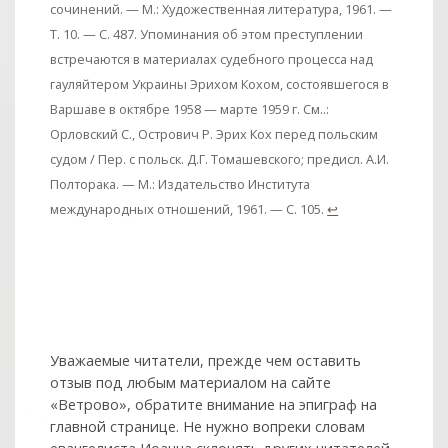
сочинений. — М.: Художественная литература, 1961. —
Т. 10. — С. 487. Упоминания об этом преступлении
встречаются в материалах судебного процесса над
гауляйтером Украины Эрихом Кохом, состоявшегося в
Варшаве в октябре 1958 — марте 1959 г. См..:
Орловский С., Острович Р. Эрих Кох перед польским
судом / Пер. с польск. Д.Г. Томашевского; предисл. А.И.
Полторака. — М.: Издательство Института
международных отношений, 1961. — С. 105.
↩
Уважаемые читатели, прежде чем оставить
отзыв под любым материалом на сайте
«Ветрово», обратите внимание на эпиграф на
col
0
главной странице. Не нужно вопреки словам