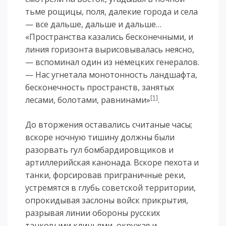
тьме рощицы, поля, далекие города и села
— все дальше, дальше и дальше…
«Пространства казались бесконечными, и
линия горизонта вырисовывалась неясно,
— вспоминал один из немецких генералов.
— Нас угнетала монотонность ландшафта,
бесконечность пространств, занятых
[1]
лесами, болотами, равнинами»
.
До вторжения оставались считаные часы;
вскоре ночную тишину должны были
разорвать гул бомбардировщиков и
артиллерийская канонада. Вскоре пехота и
танки, форсировав приграничные реки,
устремятся в глубь советской территории,
опрокидывая заслоны войск прикрытия,
разрывая линии обороны русских
танковыми клиньями, окружая и