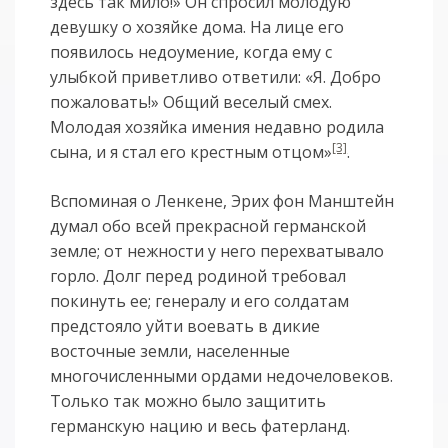
здесь так мило!» Он спросил молодую
девушку о хозяйке дома. На лице его
появилось недоумение, когда ему с
улыбкой приветливо ответили: «Я. Добро
пожаловать!» Общий веселый смех.
Молодая хозяйка имения недавно родила
[3]
сына, и я стал его крестным отцом»
.
Вспоминая о Ленкене, Эрих фон Манштейн
думал обо всей прекрасной германской
земле; от нежности у него перехватывало
горло. Долг перед родиной требовал
покинуть ее; генералу и его солдатам
предстояло уйти воевать в дикие
восточные земли, населенные
многочисленными ордами недочеловеков.
Только так можно было защитить
германскую нацию и весь фатерланд.