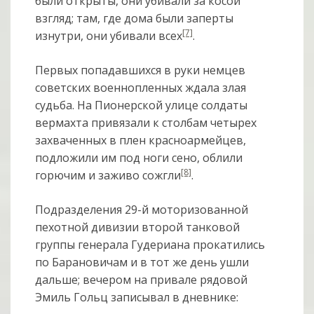
были открыты, они убивали за косой
взгляд; там, где дома были заперты
[7]
изнутри, они убивали всех
.
Первых попадавшихся в руки немцев
советских военнопленных ждала злая
судьба. На Пионерской улице солдаты
вермахта привязали к столбам четырех
захваченных в плен красноармейцев,
подложили им под ноги сено, облили
[8]
горючим и заживо сожгли
.
Подразделения 29-й моторизованной
пехотной дивизии второй танковой
группы генерала Гудериана прокатились
по Барановичам и в тот же день ушли
дальше; вечером на привале рядовой
Эмиль Гольц записывал в дневнике: