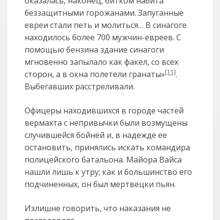
оказалась, наконец, битком набита
беззащитными горожанами. Запуганные
евреи стали петь и молиться… В синагоге
находилось более 700 мужчин-евреев. С
помощью бензина здание синагоги
мгновенно запылало как факел, со всех
[11]
сторон, а в окна полетели гранаты»
.
Выбегавших расстреливали.
Офицеры находившихся в городе частей
вермахта с непривычки были возмущены
случившейся бойней и, в надежде ее
остановить, принялись искать командира
полицейского батальона. Майора Вайса
нашли лишь к утру; как и большинство его
подчиненных, он был мертвецки пьян.
Излишне говорить, что наказания не