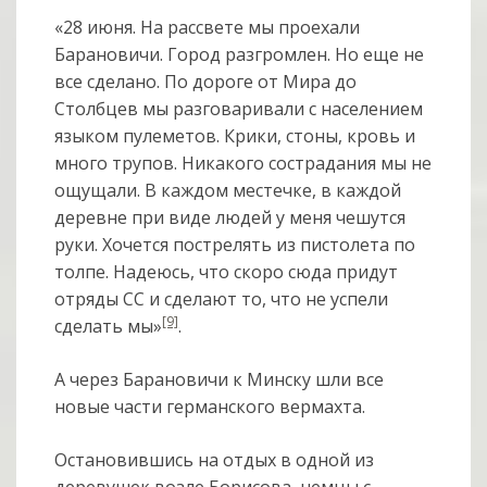
«28 июня. На рассвете мы проехали
Барановичи. Город разгромлен. Но еще не
все сделано. По дороге от Мира до
Столбцев мы разговаривали с населением
языком пулеметов. Крики, стоны, кровь и
много трупов. Никакого сострадания мы не
ощущали. В каждом местечке, в каждой
деревне при виде людей у меня чешутся
руки. Хочется пострелять из пистолета по
толпе. Надеюсь, что скоро сюда придут
отряды СС и сделают то, что не успели
[9]
сделать мы»
.
А через Барановичи к Минску шли все
новые части германского вермахта.
Остановившись на отдых в одной из
деревушек возле Борисова, немцы с