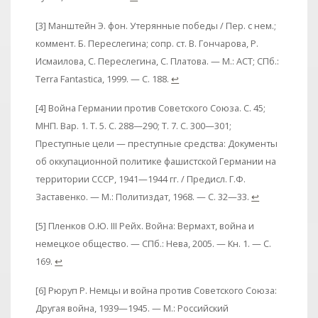
[3] Манштейн Э. фон. Утерянные победы / Пер. с нем.;
коммент. Б. Переслегина; сопр. ст. В. Гончарова, Р.
Исмаилова, С. Переслегина, С. Платова. — М.: ACT; СПб.:
Terra Fantastica, 1999. — С. 188.
↩
[4] Война Германии против Советского Союза. С. 45;
МНП. Вар. 1. Т. 5. С. 288—290; Т. 7. С. 300—301;
Преступные цели — преступные средства: Документы
об оккупационной политике фашистской Германии на
территории СССР, 1941—1944 гг. / Предисл. Г.Ф.
Заставенко. — М.: Политиздат, 1968. — С. 32—33.
↩
[5] Пленков О.Ю. III Рейх. Война: Вермахт, война и
немецкое общество. — СПб.: Нева, 2005. — Кн. 1. — С.
169.
↩
[6] Рюруп Р. Немцы и война против Советского Союза:
Другая война, 1939—1945. — М.: Российский