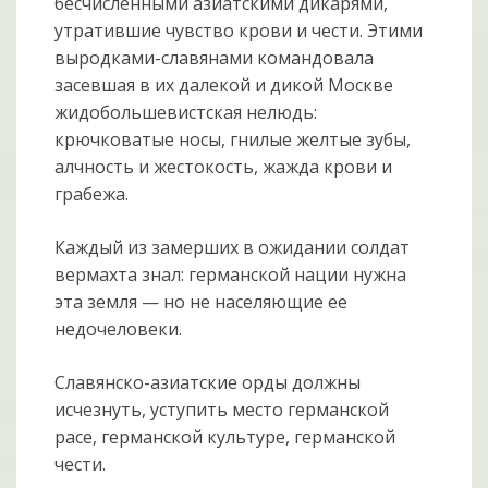
бесчисленными азиатскими дикарями,
утратившие чувство крови и чести. Этими
выродками-славянами командовала
засевшая в их далекой и дикой Москве
жидобольшевистская нелюдь:
крючковатые носы, гнилые желтые зубы,
алчность и жестокость, жажда крови и
грабежа.
Каждый из замерших в ожидании солдат
вермахта знал: германской нации нужна
эта земля — но не населяющие ее
недочеловеки.
Славянско-азиатские орды должны
исчезнуть, уступить место германской
расе, германской культуре, германской
чести.