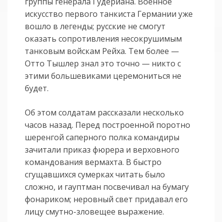
группы генерала Гудериана. Военное
искусство первого танкиста Германии уже
вошло в легенды; русские не смогут
оказать сопротивления несокрушимым
танковым войскам Рейха. Тем более —
Отто Тышлер знал это точно — никто с
этими большевиками церемониться не
будет.
Об этом солдатам рассказали несколько
часов назад. Перед построенной поротно
шеренгой саперного полка командиры
зачитали приказ фюрера и верховного
командования вермахта. В быстро
сгущавшихся сумерках читать было
сложно, и гауптман посвечивал на бумагу
фонариком; неровный свет придавал его
лицу смутно-зловещее выражение.