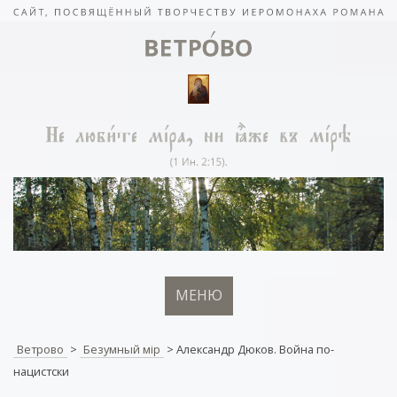
МЕНЮ
Ветрово
>
Безумный мiр
>
Александр Дюков. Война по-
нацистски