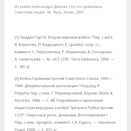
Из книги Александра Дюкова «За что сражались
советские люди». М.: Яуза, Эксмо, 2007
[1] Лиддел-Гарт Б. Вторая мировая война / Пер. с англ.
В. Борисова, П. Видуэцкого, Е. Цылева; сопр. ст.,
коммент. С. Переслегина, Р. Исмаилова, В. Гончарова,
А. Силантьева. — М.: ACT; СПб.: Terra Fantastica, 1999. —
С. 183.
↩
[2] Война Германии против Советского Союза, 1941—
1945: Документальная экспозиция / Под ред. Р.
Рюрупа; пер. с нем. Т. Переверзевой. Берлин: Blank &
Reschke, 1994. — С. 48; Откровения и признания:
Нацистская верхушка о войне Третьего Рейха против
СССР: Секретные речи. Дневники. Воспоминания /
Пер. с нем., предисл., коммент. Г.Я. Рудого. — Смоленск:
Русич, 2000. — С. 307.
↩