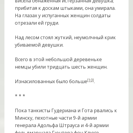
висела обнаженная истерзанная девушка;
прибитая к доскам штыками, она умирала.
На глазах у испуганных женщин солдаты
отрезали ей груди.
Над лесом стоял жуткий, неумолчный крик
убиваемой девушки.
Всего в этой небольшой деревеньке
немцы убили тридцать шесть женщин.
[10]
Изнасилованных было больше
.
* * *
Пока танкисты Гудериана и Гота рвались к
Минску, пехотные части 9-й армии
генерала Адольфа Штрауса и 4-й армии
фельдмаршала Гюнтера фон Клюге