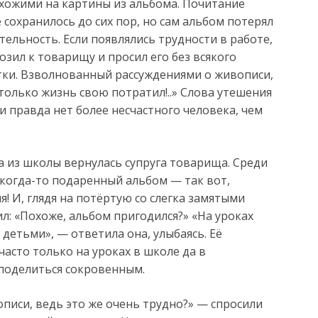
охожими на картины из альбома. Почитание
 сохранилось до сих пор, но сам альбом потерял
тельность. Если появлялись трудности в работе,
зил к товарищу и просил его без всякого
тки. Взволнованный рассуждениями о живописи,
 только жизнь свою потратил!..» Слова утешения
и правда нет более несчастного человека, чем
 из школы вернулась супруга товарища. Среди
 когда-то подаренный альбом — так вот,
мя! И, глядя на потёртую со слегка замятыми
л: «Похоже, альбом пригодился?» «На уроках
 детьми», — ответила она, улыбаясь. Её
асто только на уроках в школе да в
поделиться сокровенным.
описи, ведь это же очень трудно?» — спросили