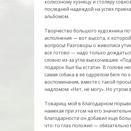
колхозному кузнецу и столяру совхо
последней надеждой на успех приех
альбомом.
Творчество большого художника пот
исполнения — вот высота, к которой
вопросы! Разговоры о живописи утих
всё готово — надо только дождаться
словно из-за угла выскочившее: «Под
подарок был бы кстати». В голове н
самая собака в её одурелом беге по к
воспоминания, вместе с такой прось
надломом: «Нет, не могу». Но утром 
Товарищ мой в благодарном порыве
намекая при этом на его значительн
благодарности он добавил ещё бо
ль
что-то глаз положил — обязательно 