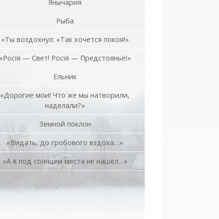
Янычария
Рыба
«Ты воздохнул: «Так хочется покоя!»
«Росiя — Свет! Росiя — Предстоянье!»
Ельник
«Дорогие мои! Что же мы натворили,
наделали?»
Земной поклон
«Видать, до гробового вздоха…»
«А я под солнцем места не нашёл…»