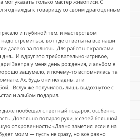
за мог указать только мастер живописи. С
ал я однажды к товарищу со своим драгоценным
рясало и глубиной тем, и мастерством
 надо стремиться, вот где ответы на все наши
ли далеко за полночь. Для работы с красками
 дня… И вдруг это требовательно-игривое,
ари! Завтра у меня день рождения, и альбом в
ехорошо зашумело, и почему-то вспомнилась та
омнате. Ах, будь они неладны, эти
бой… Вслух же получилось лишь выдохнутое с
встал и альбом подарил.
 даже пообещал ответный подарок, особенно
ость. Довольно потирая руки, к своей большой
шую откровенность: «Давно заметил: если я на
будет моим — пусть не сразу, но всё равно