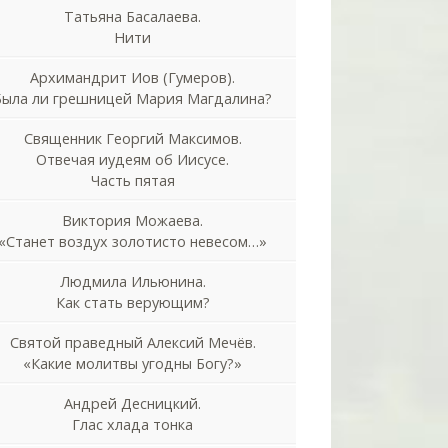
Татьяна Басалаева.
Нити
Архимандрит Иов (Гумеров).
Была ли грешницей Мария Магдалина?
Священник Георгий Максимов.
Отвечая иудеям об Иисусе.
Часть пятая
Виктория Можаева.
«Станет воздух золотисто невесом…»
Людмила Ильюнина.
Как стать верующим?
Святой праведный Алексий Мечёв.
«Какие молитвы угодны Богу?»
Андрей Десницкий.
Глас хлада тонка