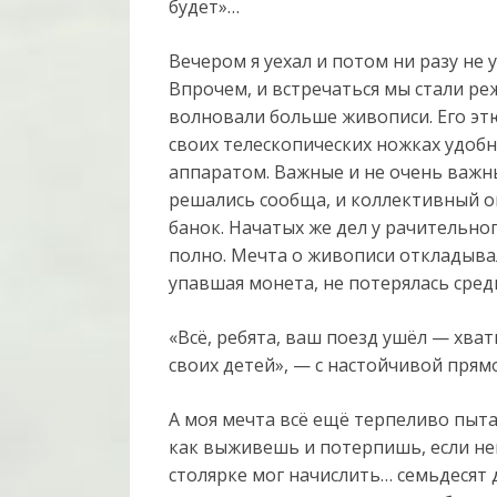
будет»…
Вечером я уехал и потом ни разу не 
Впрочем, и встречаться мы стали р
волновали больше живописи. Его этю
своих телескопических ножках удобн
аппаратом. Важные и не очень важн
решались сообща, и коллективный о
банок. Начатых же дел у рачительно
полно. Мечта о живописи откладывал
упавшая монета, не потерялась сред
«Всё, ребята, ваш поезд ушёл — хв
своих детей», — с настойчивой пря
А моя мечта всё ещё терпеливо пыт
как выживешь и потерпишь, если не
столярке мог начислить… семьдесят 