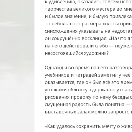
к удивлению, оказались совсем неп
творчества великого мастера во мне
и былое значение, и былую привлека
то небольшого размера холсты приво
снисхождения указывать на недоста
он сокрушённо восклицал: «На что я
на него действовали слабо — неужел
несостоявшийся художник?
Однажды во время нашего разговора
учебников и тетрадей заметил у неё
оказывается, где он был всё это вре
уголками обложку, сдержанно уточни
рисования провожу по нему беседы с
смущённая радость была понятна — ч
выставочных залах можно запросто 
«Как удалось сохранить мечту о жив