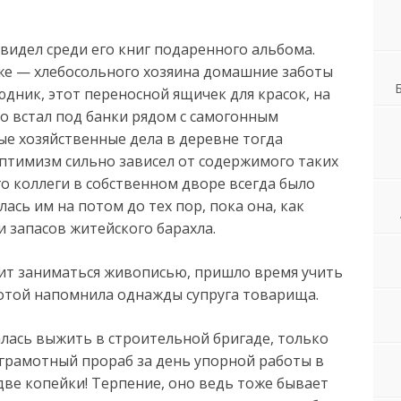
увидел среди его книг подаренного альбома.
еже — хлебосольного хозяина домашние заботы
дник, этот переносной ящичек для красок, на
о встал под банки рядом с самогонным
ые хозяйственные дела в деревне тогда
птимизм сильно зависел от содержимого таких
го коллеги в собственном дворе всегда было
ась им на потом до тех пор, пока она, как
и запасов житейского барахла.
атит заниматься живописью, пришло время учить
мотой напомнила однажды супруга товарища.
алась выжить в строительной бригаде, только
грамотный прораб за день упорной работы в
две копейки! Терпение, оно ведь тоже бывает