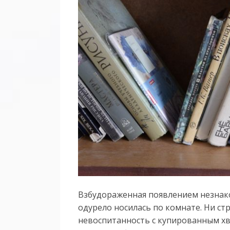
Взбудораженная появлением незнако
одурело носилась по комнате. Ни с
невоспитанность с купированным х