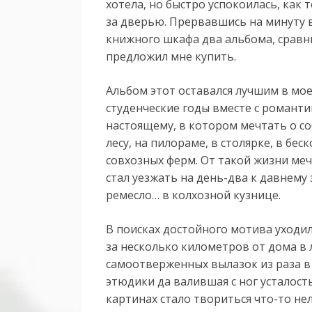
хотела, но быстро успокоилась, как 
за дверью. Прервавшись на минуту в
книжного шкафа два альбома, сравни
предложил мне купить.
Альбом этот оставался лучшим в мое
студенческие годы вместе с романти
настоящему, в котором мечтать о с
лесу, на пилораме, в столярке, в бе
совхозных ферм. От такой жизни мечт
стал уезжать на день-два к давнем
ремесло… в колхозной кузнице.
В поисках достойного мотива уходи
за несколько километров от дома в 
самоотверженных вылазок из раза в
этюдики да валившая с ног усталост
картинах стало твориться что-то н