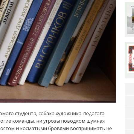
мого студента, собака художника-педагога
трогие команды, ни угрозы поводком шумная
востом и косматыми бровями воспринимать не