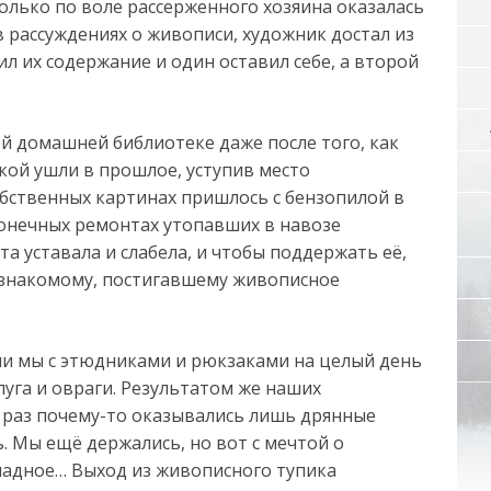
только по воле рассерженного хозяина оказалась
 рассуждениях о живописи, художник достал из
л их содержание и один оставил себе, а второй
й домашней библиотеке даже после того, как
кой ушли в прошлое, уступив место
обственных картинах пришлось с бензопилой в
сконечных ремонтах утопавших в навозе
а уставала и слабела, и чтобы поддержать её,
у знакомому, постигавшему живописное
ли мы с этюдниками и рюкзаками на целый день
луга и овраги. Результатом же наших
 раз почему-то оказывались лишь дрянные
ь. Мы ещё держались, но вот с мечтой о
еладное… Выход из живописного тупика