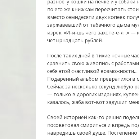
разное: у кошки на печке и у собаки
по его же книжкам пересчитать сто
вместо семидесяти двух копеек полу
заржавевший от табачного дыма мун
изрёк: «И-и-шь чего захоте-е-л…» —
четырнадцать рублей.
После таких дней в тихие ночные ча
сравнить свою живопись с работами 
себя этой счастливой возможности… 
Подаренный альбом превратился в м
Сейчас за несколько секунд любую 
— только в дорогих изданиях, купл
казалось, жаба вот-вот задушит меня
Своей историей как-то решил подел
посоветовал смириться и впредь под
навредишь своей душе. Постепенно 