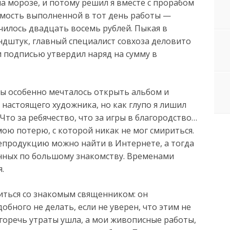
 на морозе, и потому решил я вместе с прорабом
имость выполненной в тот день работы —
чилось двадцать восемь рублей. Пыкая в
дштук, главный специалист совхоза деловито
 и подписью утвердил наряд на сумму в
сы особенно мечталось открыть альбом и
настоящего художника, но как глупо я лишил
Что за ребячество, что за игры в благородство…
ою потерю, с которой никак не мог смириться.
репродукцию можно найти в Интернете, а тогда
енных по большому знакомству. Временами
.
иться со знакомым священником: он
обного не делать, если не уверен, что этим не
горечь утраты ушла, а мои живописные работы,