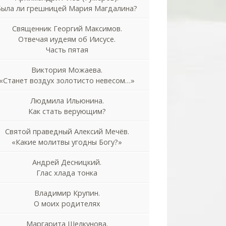
Была ли грешницей Мария Магдалина?
Священник Георгий Максимов.
Отвечая иудеям об Иисусе.
Часть пятая
Виктория Можаева.
«Станет воздух золотисто невесом…»
Людмила Ильюнина.
Как стать верующим?
Святой праведный Алексий Мечёв.
«Какие молитвы угодны Богу?»
Андрей Десницкий.
Глас хлада тонка
Владимир Крупин.
О моих родителях
Маргарита Шелкунова.