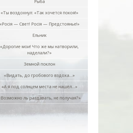
Рыба
«Ты воздохнул: «Так хочется покоя!»
«Росiя — Свет! Росiя — Предстоянье!»
Ельник
«Дорогие мои! Что же мы натворили,
наделали?»
Земной поклон
«Видать, до гробового вздоха…»
«А я под солнцем места не нашёл…»
«Возможно ль раздавать, не получая?»