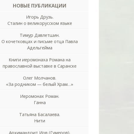
НОВЫЕ ПУБЛИКАЦИИ
Игорь Друзь.
Сталин о великорусском языке
Тимур Давлетшин.
О кочетковцах и письме отца Павла
Адельгейма
Книги иеромонаха Романа на
православной выставке в Саранске
Олег Молчанов.
«За родником — белый Храм…»
Иеромонах Роман.
Ганна
Татьяна Басалаева.
Нити
Архимандрит Иов (Гумеров).