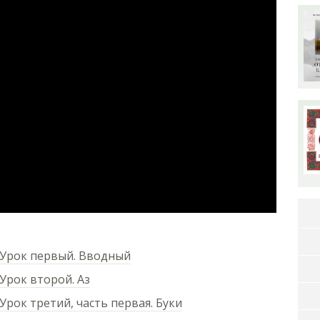
 Урок первый. Вводный
Урок второй. Аз
Урок третий, часть первая. Буки