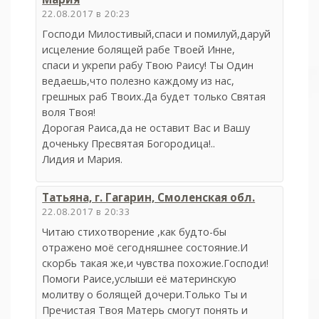
22.08.2017 в 20:23
Господи Милостивый,спаси и помилуй,даруй
исцеление болящей рабе Твоей Инне,
спаси и укрепи рабу Твою Раису! Ты Один
ведаешь,что полезно каждому из нас,
грешных раб Твоих.Да будет только Святая
воля Твоя!
Дорогая Раиса,да не оставит Вас и Вашу
доченьку Пресвятая Богородица!..
Лидия и Мария.
Татьяна, г. Гагарин, Смоленская обл.
22.08.2017 в 20:33
Читаю стихотворение ,как будто-бы
отражено моё сегодняшнее состояние.И
скорбь такая же,и чувства похожие.Господи!
Помоги Раисе,услыши её материнскую
молитву о болящей дочери.Только Ты и
Пречистая Твоя Матерь смогут понять и