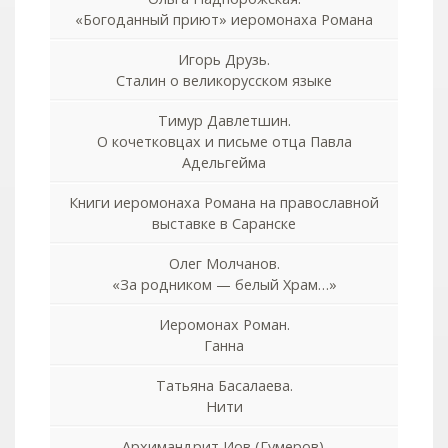
«Богоданный приют» иеромонаха Романа
Игорь Друзь.
Сталин о великорусском языке
Тимур Давлетшин.
О кочетковцах и письме отца Павла
Адельгейма
Книги иеромонаха Романа на православной
выставке в Саранске
Олег Молчанов.
«За родником — белый Храм…»
Иеромонах Роман.
Ганна
Татьяна Басалаева.
Нити
Архимандрит Иов (Гумеров).