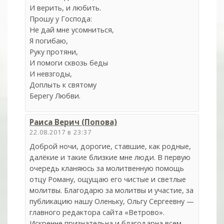
И верить, и любить.
Прошу у Господа:
Не дай мне усомниться,
Я погибаю,
Руку протяни,
И помоги сквозь беды
И невзгоды,
Доплыть к святому
Берегу Любви.
Раиса Верич (Попова)
22.08.2017 в 23:37
Доброй ночи, дорогие, ставшие, как родные,
далёкие и такие близкие мне люди. В первую
очередь кланяюсь за молитвенную помощь
отцу Роману, ощущаю его чистые и светлые
молитвы. Благодарю за молитвы и участие, за
публикацию нашу Оленьку, Ольгу Сергеевну —
главного редактора сайта «Ветрово».
Искренне признательна и благодарна всем