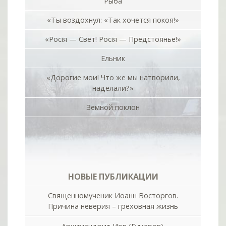
Рыба
«Ты воздохнул: «Так хочется покоя!»
«Росiя — Свет! Росiя — Предстоянье!»
Ельник
«Дорогие мои! Что же мы натворили,
наделали?»
Земной поклон
НОВЫЕ ПУБЛИКАЦИИ
Священномученик Иоанн Восторгов.
Причина неверия – греховная жизнь