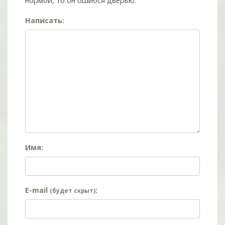
нормой, то он ошибся дверью.
Написать:
Имя:
E-mail
:
(будет скрыт)