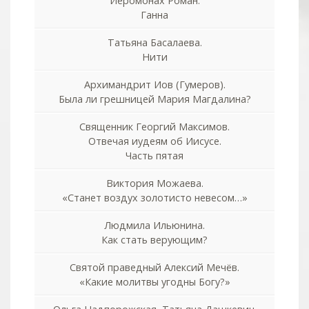
Иеромонах Роман.
Ганна
Татьяна Басалаева.
Нити
Архимандрит Иов (Гумеров).
Была ли грешницей Мария Магдалина?
Священник Георгий Максимов.
Отвечая иудеям об Иисусе.
Часть пятая
Виктория Можаева.
«Станет воздух золотисто невесом…»
Людмила Ильюнина.
Как стать верующим?
Святой праведный Алексий Мечёв.
«Какие молитвы угодны Богу?»