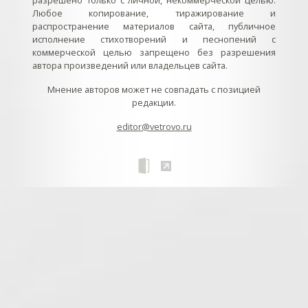
разрешено только с личной, некоммерческой целью.
Любое копирование, тиражирование и
распространение материалов сайта, публичное
исполнение стихотворений и песнопений с
коммерческой целью запрещено без разрешения
автора произведений или владельцев сайта.
Мнение авторов может не совпадать с позицией
редакции.
editor@vetrovo.ru
// // //Ftakar - disabled. //
//
// // // // // // // // // // // // // //
//
// // // // // // // // // // // // // // // // Раздел «Песнопения».
Интерактивные кнопки и окна с видеозаписями. // Что
здесь? Три кнопки btn_ru (Rutube), btn_vk (VK), btn_yt
(Youtube). // Нажатие на кнопку // 1) делает её заметной
классом .btn_visible. // 2) пригашает другие кнопки
классом .btn_muted. // 3) открывает нужное окно с