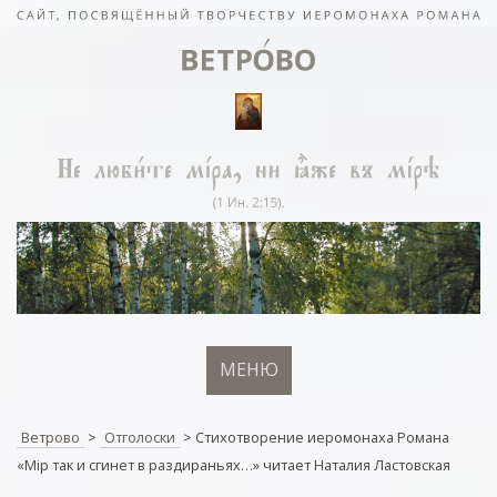
МЕНЮ
Ветрово
>
Отголоски
>
Стихотворение иеромонаха Романа
«Мiр так и сгинет в раздираньях…» читает Наталия Ластовская