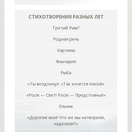
СТИХОТВОРЕНИЯ РАЗНЫХ ЛЕТ
Третий Рим?
Родная речь
Картины
Янычария
Рыба
«Ты воздохнул: «Так хочется покоя!»
«Росiя — Свет! Росiя — Предстоянье!»
Ельник
«Дорогие мои! Что же мы натворили,
наделали?»