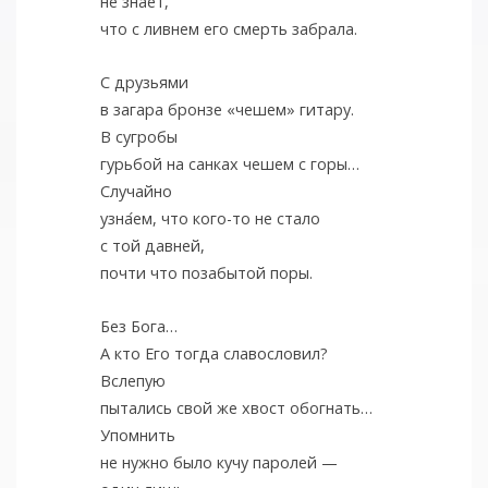
не знает,
что с ливнем его смерть забрала.
С друзьями
в загара бронзе «чешем» гитару.
В сугробы
гурьбой на санках чешем с горы…
Случайно
узна
ем, что кого-то не стало
с той давней,
почти что позабытой поры.
Без Бога…
А кто Его тогда славословил?
Вслепую
пытались свой же хвост обогнать…
Упомнить
не нужно было кучу паролей —