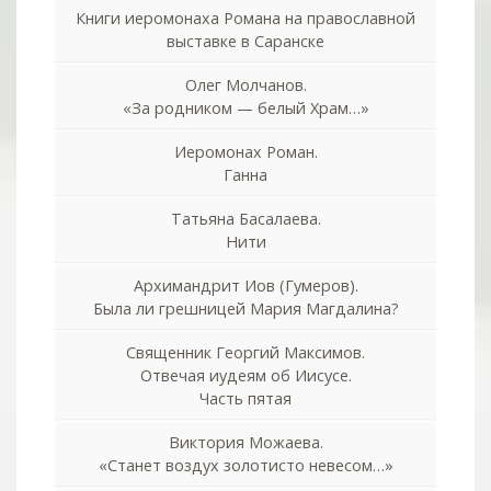
Книги иеромонаха Романа на православной
выставке в Саранске
Олег Молчанов.
«За родником — белый Храм…»
Иеромонах Роман.
Ганна
Татьяна Басалаева.
Нити
Архимандрит Иов (Гумеров).
Была ли грешницей Мария Магдалина?
Священник Георгий Максимов.
Отвечая иудеям об Иисусе.
Часть пятая
Виктория Можаева.
«Станет воздух золотисто невесом…»