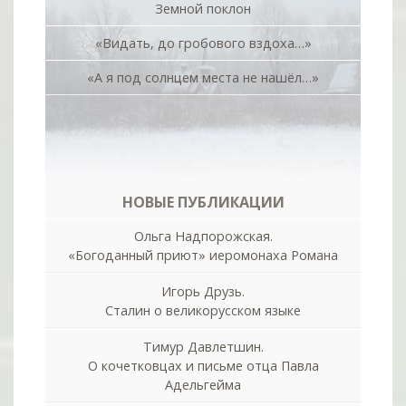
Земной поклон
«Видать, до гробового вздоха…»
«А я под солнцем места не нашёл…»
НОВЫЕ ПУБЛИКАЦИИ
Ольга Надпорожская.
«Богоданный приют» иеромонаха Романа
Игорь Друзь.
Сталин о великорусском языке
Тимур Давлетшин.
О кочетковцах и письме отца Павла
Адельгейма