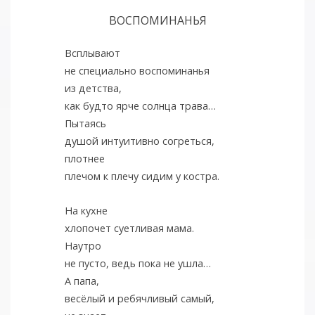
ВОСПОМИНАНЬЯ
Всплывают
не специально воспоминанья
из детства,
как будто ярче солнца трава…
Пытаясь
душой интуитивно согреться,
плотнее
плечом к плечу сидим у костра.
На кухне
хлопочет суетливая мама.
Наутро
не пусто, ведь пока не ушла…
А папа,
весёлый и ребячливый самый,