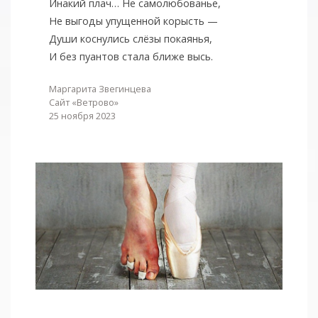
Инакий плач… Не самолюбованье,
Не выгоды упущенной корысть —
Души коснулись слёзы покаянья,
И без пуантов стала ближе высь.
Маргарита Звегинцева
Сайт «Ветрово»
25 ноября 2023