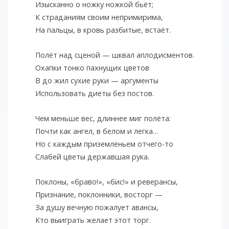
Изысканно о ножку ножкой бьёт;
К страданиям своим непримирима,
На пальцы, в кровь разбитые, встаёт.
Полёт над сценой — шквал аплодисментов.
Охапки тонко пахнущих цветов
В до жил сухие руки — аргументы
Использовать диеты без постов.
Чем меньше вес, длиннее миг полёта:
Почти как ангел, в белом и легка…
Но с каждым приземленьем отчего-то
Слабей цветы державшая рука.
Поклоны, «браво!», «бис!» и реверансы,
Признание, поклонники, восторг —
За душу вечную пожалует авансы,
Кто выиграть желает этот торг.