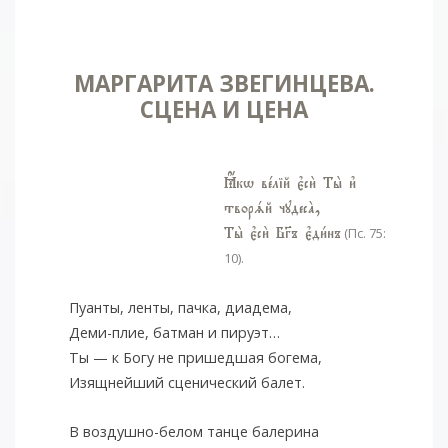
МАРГАРИТА ЗВЕГИНЦЕВА.
СЦЕНА И ЦЕНА
Ћкw вeлій є3си2 Ты2 и3
творsй чудесA,
Ты2 є3си2 БGъ є3ди1нъ
(Пс. 75:
10).
Пуанты, ленты, пачка, диадема,
Деми-плие, батман и пируэт…
Ты — к Богу не пришедшая богема,
Изящнейший сценический балет.
В воздушно-белом танце балерина