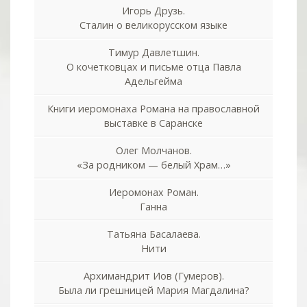
Игорь Друзь.
Сталин о великорусском языке
Тимур Давлетшин.
О кочетковцах и письме отца Павла
Адельгейма
Книги иеромонаха Романа на православной
выставке в Саранске
Олег Молчанов.
«За родником — белый Храм…»
Иеромонах Роман.
Ганна
Татьяна Басалаева.
Нити
Архимандрит Иов (Гумеров).
Была ли грешницей Мария Магдалина?