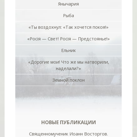
Янычария
Рыба
«Ты воздохнул: «Так хочется покоя!»
«Росiя — Свет! Росiя — Предстоянье!»
Ельник
«Дорогие мои! Что же мы натворили,
наделали?»
Земной поклон
НОВЫЕ ПУБЛИКАЦИИ
Священномученик Иоанн Восторгов.