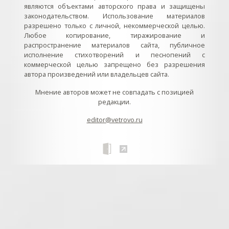
являются объектами авторского права и защищены
законодательством. Использование материалов
разрешено только с личной, некоммерческой целью.
Любое копирование, тиражирование и
распространение материалов сайта, публичное
исполнение стихотворений и песнопений с
коммерческой целью запрещено без разрешения
автора произведений или владельцев сайта.
Мнение авторов может не совпадать с позицией
редакции.
editor@vetrovo.ru
// // //Ftakar - disabled. //
//
// // // // // // // // // // // // // //
//
// // // // // // // // // // // // // // // // Раздел «Песнопения».
Интерактивные кнопки и окна с видеозаписями. // Что
здесь? Три кнопки btn_ru (Rutube), btn_vk (VK), btn_yt
(Youtube). // Нажатие на кнопку // 1) делает её заметной