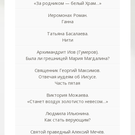
«За родником — белый Храм…»
Иеромонах Роман.
Ганна
Татьяна Басалаева.
Нити
Архимандрит Иов (Гумеров).
Была ли грешницей Мария Магдалина?
Священник Георгий Максимов.
Отвечая иудеям об Иисусе.
Часть пятая
Виктория Можаева.
«Станет воздух золотисто невесом…»
Людмила Ильюнина.
Как стать верующим?
Святой праведный Алексий Мечёв.