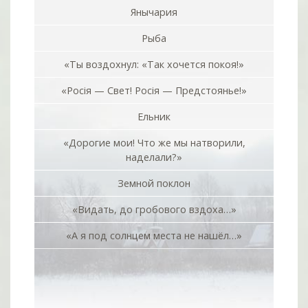
Янычария
Рыба
«Ты воздохнул: «Так хочется покоя!»
«Росiя — Свет! Росiя — Предстоянье!»
Ельник
«Дорогие мои! Что же мы натворили,
наделали?»
Земной поклон
«Видать, до гробового вздоха…»
«А я под солнцем места не нашёл…»