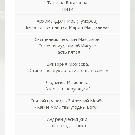
Татьяна Басалаева.
Нити
Архимандрит Иов (Гумеров).
Была ли грешницей Мария Магдалина?
Священник Георгий Максимов.
Отвечая иудеям об Иисусе.
Часть пятая
Виктория Можаева.
«Станет воздух золотисто невесом…»
Людмила Ильюнина.
Как стать верующим?
Святой праведный Алексий Мечёв.
«Какие молитвы угодны Богу?»
Андрей Десницкий.
Глас хлада тонка