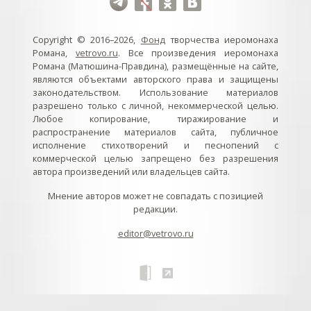
Copyright © 2016–2026,
Фонд
творчества иеромонаха
Романа,
vetrovo.ru
. Все произведения иеромонаха
Романа (Матюшина-Правдина), размещённые на сайте,
являются объектами авторского права и защищены
законодательством. Использование материалов
разрешено только с личной, некоммерческой целью.
Любое копирование, тиражирование и
распространение материалов сайта, публичное
исполнение стихотворений и песнопений с
коммерческой целью запрещено без разрешения
автора произведений или владельцев сайта.
Мнение авторов может не совпадать с позицией
редакции.
editor@vetrovo.ru
// // //Ftakar - disabled. //
//
// // // // // // // // // // // // // //
//