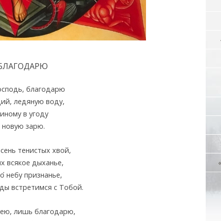
БЛАГОДАРЮ
осподь, благодарю
ий, ледяную воду,
иному в угоду
 новую зарю.
сень тенистых хвой,
 всякое дыханье,
по
небу признанье,
ды встретимся с Тобой.
мею, лишь благодарю,