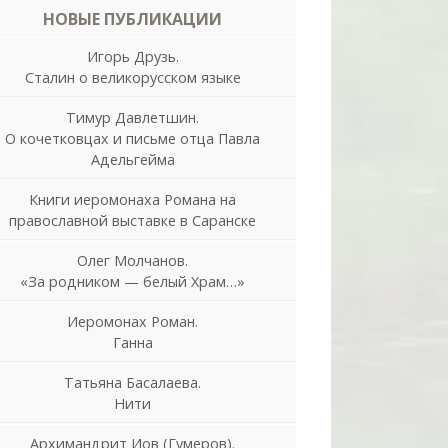
НОВЫЕ ПУБЛИКАЦИИ
Игорь Друзь.
Сталин о великорусском языке
Тимур Давлетшин.
О кочетковцах и письме отца Павла
Адельгейма
Книги иеромонаха Романа на
православной выставке в Саранске
Олег Молчанов.
«За родником — белый Храм…»
Иеромонах Роман.
Ганна
Татьяна Басалаева.
Нити
Архимандрит Иов (Гумеров).