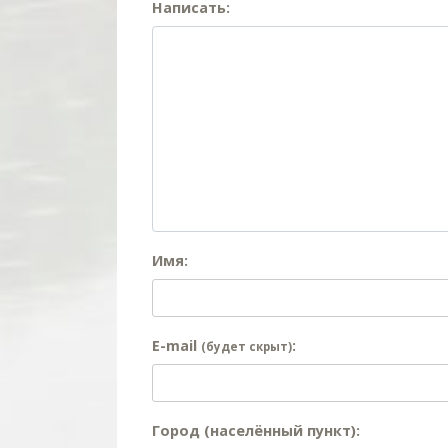
Написать:
Имя:
E-mail
:
(будет скрыт)
Город (населённый пункт):