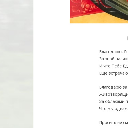
Благодарю, Г
За зной палящ
И что Тебе Ед
Ещё встречаю
Благодарю за 
Животворящих
За облаками 
Что мы однаж
Просить не с