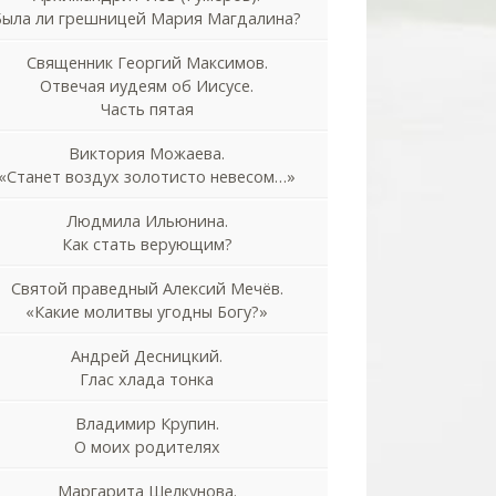
Была ли грешницей Мария Магдалина?
Священник Георгий Максимов.
Отвечая иудеям об Иисусе.
Часть пятая
Виктория Можаева.
«Станет воздух золотисто невесом…»
Людмила Ильюнина.
Как стать верующим?
Святой праведный Алексий Мечёв.
«Какие молитвы угодны Богу?»
Андрей Десницкий.
Глас хлада тонка
Владимир Крупин.
О моих родителях
Маргарита Шелкунова.