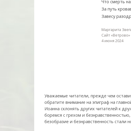
Что смерть н
За путь крова
Завесу разод
Маргарита Звег
Сайт «Ветрово»
4 июня 2024
Уважаемые читатели, прежде чем остави
обратите внимание на эпиграф на главно
Иоанна склонять других читателей к друж
боремся с грехом и без­нрав­ствен­ностью
безобразие и безнравственность стали н