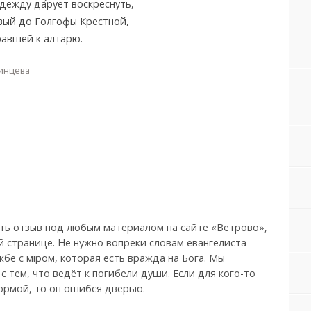
адежду да
рует воскреснуть,
вый до Голгофы Крестной,
равшей к алтарю.
инцева
ть отзыв под любым материалом на сайте «Ветрово»,
й странице. Не нужно вопреки словам евангелиста
бе с мiром, которая есть вражда на Бога. Мы
, с тем, что ведёт к погибели души. Если для кого-то
ормой, то он ошибся дверью.