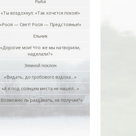
Рыба
«Ты воздохнул: «Так хочется покоя!»
«Росiя — Свет! Росiя — Предстоянье!»
Ельник
«Дорогие мои! Что же мы натворили,
наделали?»
Земной поклон
«Видать, до гробового вздоха…»
«А я под солнцем места не нашёл…»
«Возможно ль раздавать, не получая?»