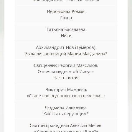
Иеромонах Роман.
Ганна
Татьяна Басалаева.
Нити
Архимандрит Иов (Гумеров).
Была ли грешницей Мария Магдалина?
Священник Георгий Максимов.
Отвечая иудеям об Иисусе.
Часть пятая
Виктория Можаева.
«Станет воздух золотисто невесом…»
Людмила Ильюнина.
Как стать верующим?
Святой праведный Алексий Мечёв.
«Какие молитвы угодны Богу?»