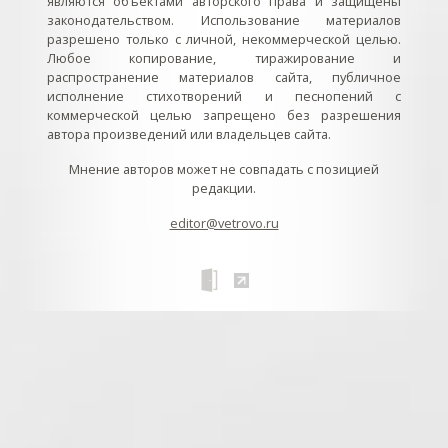
являются объектами авторского права и защищены
законодательством. Использование материалов
разрешено только с личной, некоммерческой целью.
Любое копирование, тиражирование и
распространение материалов сайта, публичное
исполнение стихотворений и песнопений с
коммерческой целью запрещено без разрешения
автора произведений или владельцев сайта.
Мнение авторов может не совпадать с позицией
редакции.
editor@vetrovo.ru
// // //Ftakar - disabled. //
//
// // // // // // // // // // // // // //
//
// // // // // // // // // // // // // // // // Раздел «Песнопения».
Интерактивные кнопки и окна с видеозаписями. // Что
здесь? Три кнопки btn_ru (Rutube), btn_vk (VK), btn_yt
(Youtube). // Нажатие на кнопку // 1) делает её заметной
классом .btn_visible. // 2) пригашает другие кнопки