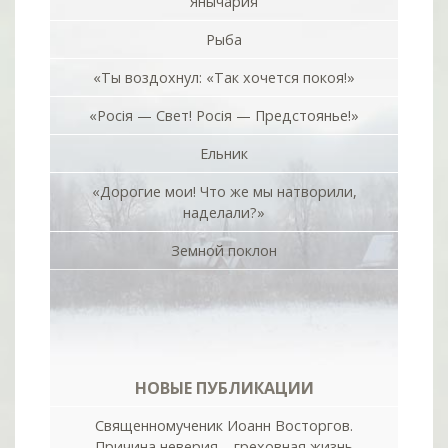
Янычария
Рыба
«Ты воздохнул: «Так хочется покоя!»
«Росiя — Свет! Росiя — Предстоянье!»
Ельник
«Дорогие мои! Что же мы натворили,
наделали?»
Земной поклон
НОВЫЕ ПУБЛИКАЦИИ
Священномученик Иоанн Восторгов.
Причина неверия – греховная жизнь