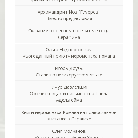
Архимандрит Иов (Гумеров).
Вместо предисловия
Сказание о военном посетителе отца
Серафима
Ольга Надпорожская.
«Богоданный приют» иеромонаха Романа
Игорь Друзь.
Сталин о великорусском языке
Тимур Давлетшин.
О кочетковцах и письме отца Павла
Адельгейма
Книги иеромонаха Романа на православной
выставке в Саранске
Олег Молчанов.
«За родником — белый Храм…»