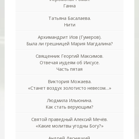
Ганна
Татьяна Басалаева.
Нити
Архимандрит Иов (Гумеров).
Была ли грешницей Мария Магдалина?
Священник Георгий Максимов.
Отвечая иудеям об Иисусе.
Часть пятая
Виктория Можаева.
«Станет воздух золотисто невесом…»
Людмила Ильюнина.
Как стать верующим?
Святой праведный Алексий Мечёв.
«Какие молитвы угодны Богу?»
Андрей Десницкий.