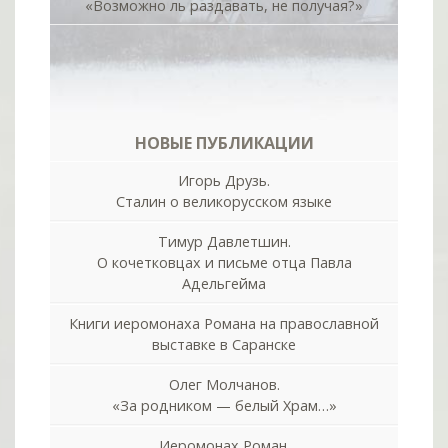
«Возможно ль раздавать, не получая?»
НОВЫЕ ПУБЛИКАЦИИ
Игорь Друзь.
Сталин о великорусском языке
Тимур Давлетшин.
О кочетковцах и письме отца Павла
Адельгейма
Книги иеромонаха Романа на православной
выставке в Саранске
Олег Молчанов.
«За родником — белый Храм…»
Иеромонах Роман.