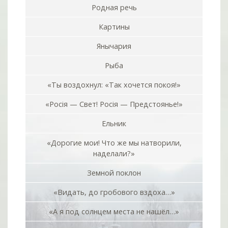
Родная речь
Картины
Янычария
Рыба
«Ты воздохнул: «Так хочется покоя!»
«Росiя — Свет! Росiя — Предстоянье!»
Ельник
«Дорогие мои! Что же мы натворили,
наделали?»
Земной поклон
«Видать, до гробового вздоха…»
«А я под солнцем места не нашёл…»