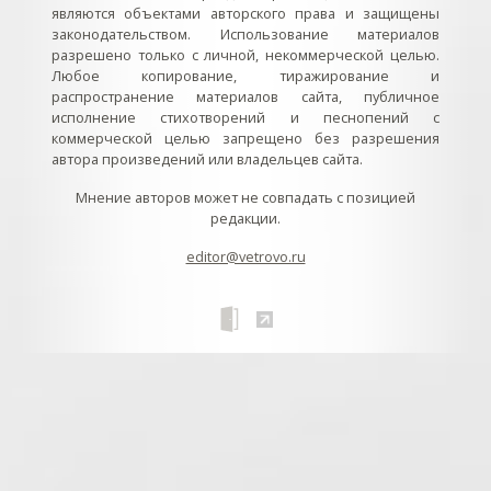
являются объектами авторского права и защищены
законодательством. Использование материалов
разрешено только с личной, некоммерческой целью.
Любое копирование, тиражирование и
распространение материалов сайта, публичное
исполнение стихотворений и песнопений с
коммерческой целью запрещено без разрешения
автора произведений или владельцев сайта.
Мнение авторов может не совпадать с позицией
редакции.
editor@vetrovo.ru
// // //Ftakar - disabled. //
//
// // // // // // // // // // // // // //
//
// // // // // // // // // // // // // // // // Раздел «Песнопения».
Интерактивные кнопки и окна с видеозаписями. // Что
здесь? Три кнопки btn_ru (Rutube), btn_vk (VK), btn_yt
(Youtube). // Нажатие на кнопку // 1) делает её заметной