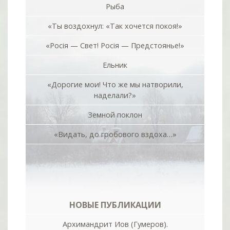
Рыба
«Ты воздохнул: «Так хочется покоя!»
«Росiя — Свет! Росiя — Предстоянье!»
Ельник
«Дорогие мои! Что же мы натворили,
наделали?»
Земной поклон
«Видать, до гробового вздоха…»
НОВЫЕ ПУБЛИКАЦИИ
Архимандрит Иов (Гумеров).