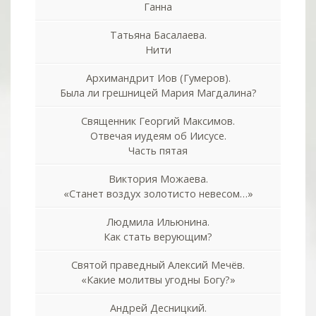
Ганна
Татьяна Басалаева.
Нити
Архимандрит Иов (Гумеров).
Была ли грешницей Мария Магдалина?
Священник Георгий Максимов.
Отвечая иудеям об Иисусе.
Часть пятая
Виктория Можаева.
«Станет воздух золотисто невесом…»
Людмила Ильюнина.
Как стать верующим?
Святой праведный Алексий Мечёв.
«Какие молитвы угодны Богу?»
Андрей Десницкий.