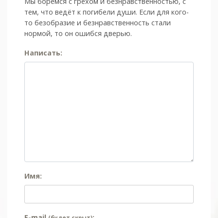
Мы боремся с грехом и без­нрав­ствен­ностью, с
тем, что ведёт к погибели души. Если для кого-
то безобразие и безнравственность стали
нормой, то он ошибся дверью.
Написать:
Имя:
E-mail
:
(будет скрыт)