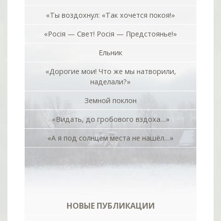
«Ты воздохнул: «Так хочется покоя!»
«Росiя — Свет! Росiя — Предстоянье!»
Ельник
«Дорогие мои! Что же мы натворили,
наделали?»
Земной поклон
«Видать, до гробового вздоха…»
«А я под солнцем места не нашёл…»
НОВЫЕ ПУБЛИКАЦИИ