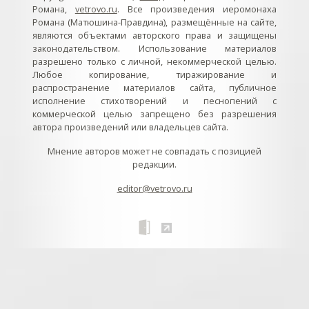
Романа,
vetrovo.ru
. Все произведения иеромонаха
Романа (Матюшина-Правдина), размещённые на сайте,
являются объектами авторского права и защищены
законодательством. Использование материалов
разрешено только с личной, некоммерческой целью.
Любое копирование, тиражирование и
распространение материалов сайта, публичное
исполнение стихотворений и песнопений с
коммерческой целью запрещено без разрешения
автора произведений или владельцев сайта.
Мнение авторов может не совпадать с позицией
редакции.
editor@vetrovo.ru
// // //Ftakar - disabled. //
//
// // // // // // // // // // // // // //
//
// // // // // // // // // // // // // // // // Раздел «Песнопения».
Интерактивные кнопки и окна с видеозаписями. // Что
здесь? Три кнопки btn_ru (Rutube), btn_vk (VK), btn_yt