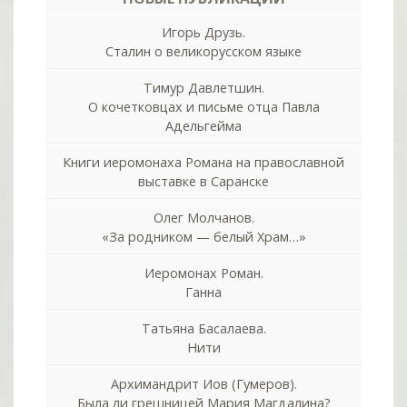
Игорь Друзь.
Сталин о великорусском языке
Тимур Давлетшин.
О кочетковцах и письме отца Павла
Адельгейма
Книги иеромонаха Романа на православной
выставке в Саранске
Олег Молчанов.
«За родником — белый Храм…»
Иеромонах Роман.
Ганна
Татьяна Басалаева.
Нити
Архимандрит Иов (Гумеров).
Была ли грешницей Мария Магдалина?