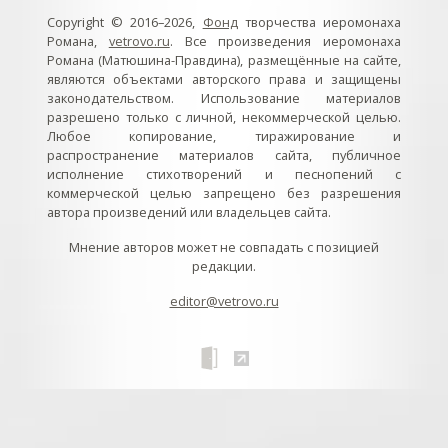
Copyright © 2016–2026,
Фонд
творчества иеромонаха
Романа,
vetrovo.ru
. Все произведения иеромонаха
Романа (Матюшина-Правдина), размещённые на сайте,
являются объектами авторского права и защищены
законодательством. Использование материалов
разрешено только с личной, некоммерческой целью.
Любое копирование, тиражирование и
распространение материалов сайта, публичное
исполнение стихотворений и песнопений с
коммерческой целью запрещено без разрешения
автора произведений или владельцев сайта.
Мнение авторов может не совпадать с позицией
редакции.
editor@vetrovo.ru
// // //Ftakar - disabled. //
//
// // // // // // // // // // // // // //
//
// // // // // // // // // // // // // // // // Раздел «Песнопения».