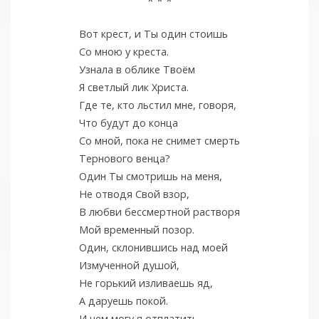
* * *
Вот крест, и Ты один стоишь
Со мною у креста.
Узнала в облике Твоём
Я светлый лик Христа.
Где те, кто льстил мне, говоря,
Что будут до конца
Со мной, пока не снимет смерть
Тернового венца?
Один Ты смотришь на меня,
Не отводя Свой взор,
В любви бессмертной растворя
Мой временный позор.
Один, склонившись над моей
Измученной душой,
Не горький изливаешь яд,
А даруешь покой.
И чем могу я отплатить