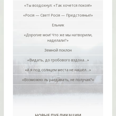
«Ты воздохнул: «Так хочется покоя!»
«Росiя — Свет! Росiя — Предстоянье!»
Ельник
«Дорогие мои! Что же мы натворили,
наделали?»
Земной поклон
«Видать, до гробового вздоха…»
«А я под солнцем места не нашёл…»
«Возможно ль раздавать, не получая?»
НОВЫЕ ПУБЛИКАЦИИ