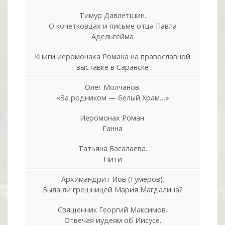
Тимур Давлетшин.
О кочетковцах и письме отца Павла
Адельгейма
Книги иеромонаха Романа на православной
выставке в Саранске
Олег Молчанов.
«За родником — белый Храм…»
Иеромонах Роман.
Ганна
Татьяна Басалаева.
Нити
Архимандрит Иов (Гумеров).
Была ли грешницей Мария Магдалина?
Священник Георгий Максимов.
Отвечая иудеям об Иисусе.