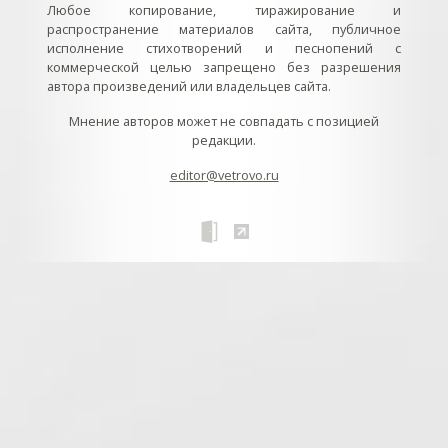
Любое копирование, тиражирование и
распространение материалов сайта, публичное
исполнение стихотворений и песнопений с
коммерческой целью запрещено без разрешения
автора произведений или владельцев сайта.
Мнение авторов может не совпадать с позицией
редакции.
editor@vetrovo.ru
// // //Ftakar - disabled. //
//
// // // // // // // // // // // // // //
//
// // // // // // // // // // // // // // // // Раздел «Песнопения».
Интерактивные кнопки и окна с видеозаписями. // Что
здесь? Три кнопки btn_ru (Rutube), btn_vk (VK), btn_yt
(Youtube). // Нажатие на кнопку // 1) делает её заметной
классом .btn_visible. // 2) пригашает другие кнопки
классом .btn_muted. // 3) открывает нужное окно с
видеозаписью удалив .v_hiden и добавив .v_visible. // 4)