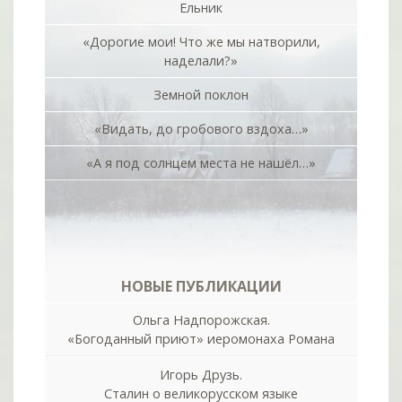
Ельник
«Дорогие мои! Что же мы натворили,
наделали?»
Земной поклон
«Видать, до гробового вздоха…»
«А я под солнцем места не нашёл…»
НОВЫЕ ПУБЛИКАЦИИ
Ольга Надпорожская.
«Богоданный приют» иеромонаха Романа
Игорь Друзь.
Сталин о великорусском языке