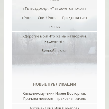
«Ты воздохнул: «Так хочется покоя!»
«Росiя — Свет! Росiя — Предстоянье!»
Ельник
«Дорогие мои! Что же мы натворили,
наделали?»
Земной поклон
НОВЫЕ ПУБЛИКАЦИИ
Священномученик Иоанн Восторгов.
Причина неверия – греховная жизнь
Архимандрит Иов (Гумеров).