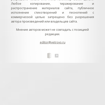
Любое копирование, тиражирование и
распространение материалов сайта, публичное
исполнение стихотворений и песнопений с
коммерческой целью запрещено без разрешения
автора произведений или владельцев сайта.
Мнение авторов может не совпадать с позицией
редакции.
editor@vetrovo.ru
// // //Ftakar - disabled. //
//
// // // // // // // // // // // // // //
//
// // // // // // // // // // // // // // // // Раздел «Песнопения».
Интерактивные кнопки и окна с видеозаписями. // Что
здесь? Три кнопки btn_ru (Rutube), btn_vk (VK), btn_yt
(Youtube). // Нажатие на кнопку // 1) делает её заметной
классом .btn_visible. // 2) пригашает другие кнопки
классом .btn_muted. // 3) открывает нужное окно с
видеозаписью удалив .v_hiden и добавив .v_visible. // 4)