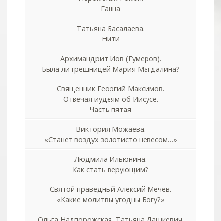
Ганна
Татьяна Басалаева.
Нити
Архимандрит Иов (Гумеров).
Была ли грешницей Мария Магдалина?
Священник Георгий Максимов.
Отвечая иудеям об Иисусе.
Часть пятая
Виктория Можаева.
«Станет воздух золотисто невесом…»
Людмила Ильюнина.
Как стать верующим?
Святой праведный Алексий Мечёв.
«Какие молитвы угодны Богу?»
Ольга Надпорожская, Татьяна Дашкевич.