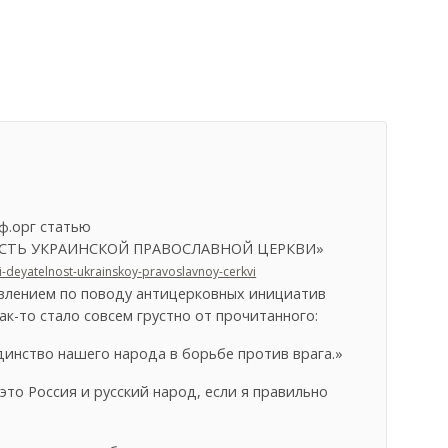
ф.орг статью
ОСТЬ УКРАИНСКОЙ ПРАВОСЛАВНОЙ ЦЕРКВИ»
li-deyatelnost-ukrainskoy-pravoslavnoy-cerkvi
аявлением по поводу антицерковных инициатив
к-то стало совсем грустно от прочитанного:
динство нашего народа в борьбе против врага.»
то Россия и русский народ, если я правильно