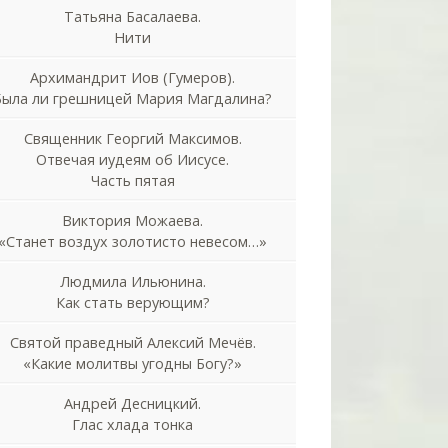
Татьяна Басалаева.
Нити
Архимандрит Иов (Гумеров).
Была ли грешницей Мария Магдалина?
Священник Георгий Максимов.
Отвечая иудеям об Иисусе.
Часть пятая
Виктория Можаева.
«Станет воздух золотисто невесом…»
Людмила Ильюнина.
Как стать верующим?
Святой праведный Алексий Мечёв.
«Какие молитвы угодны Богу?»
Андрей Десницкий.
Глас хлада тонка