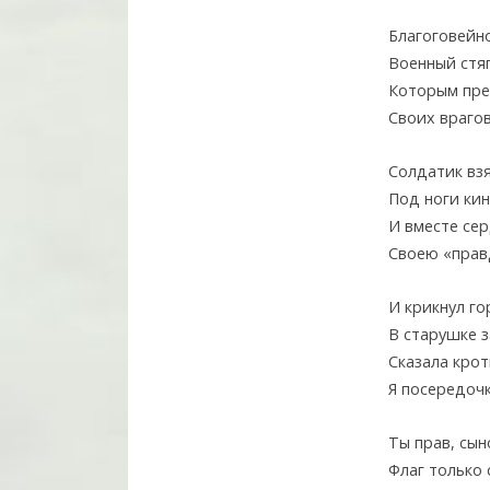
Благоговейн
Военный стя
Которым пре
Своих врагов
Солдатик взя
Под ноги кин
И вместе се
Своею «прав
И крикнул го
В старушке з
Сказала крот
Я посередочк
Ты прав, сын
Флаг только 