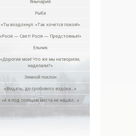
Янычария
Рыба
«Ты воздохнул: «Так хочется покоя!»
«Росiя — Свет! Росiя — Предстоянье!»
Ельник
«Дорогие мои! Что же мы натворили,
наделали?»
Земной поклон
«Видать, до гробового вздоха…»
«А я под солнцем места не нашёл…»