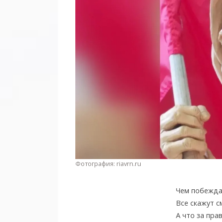
Фотография: riavrn.ru
Чем побежда
Все скажут 
А что за пра