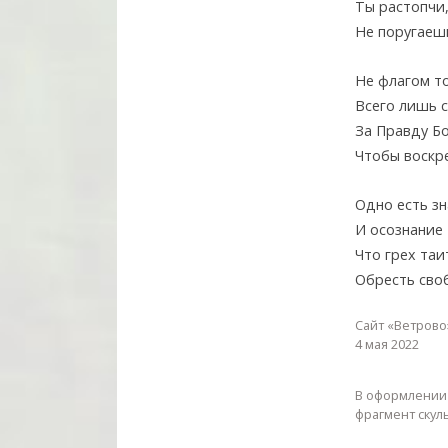
Ты растопчи,
Не поругаешь
Не флагом т
Всего лишь 
За Правду Б
Чтобы воскре
Одно есть з
И осознание 
Что грех таи
Обресть своб
Сайт «Ветрово
4 мая 2022
В оформлении
фрагмент скул