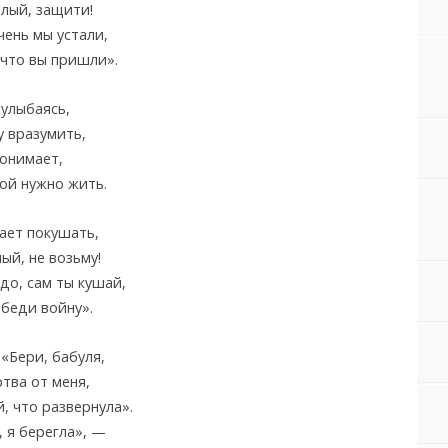
лый, защити!
ень мы устали,
 что вы пришли».
 улыбаясь,
у вразумить,
понимает,
ой нужно жить.
ает покушать,
ый, не возьму!
до, сам ты кушай,
беди войну».
 «Бери, бабуля,
тва от меня,
, что развернула».
, я берегла», —