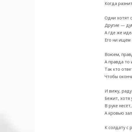
Когда разнит
Одни хотят 
Другие — дум
А где же иде
Его ни ищем 
Воюем, прав
А правда то 
Так кто отве
Чтобы оконч
И вижу, раду
Бежит, хотя 
В руке несёт,
А кровью зал
К солдату с 