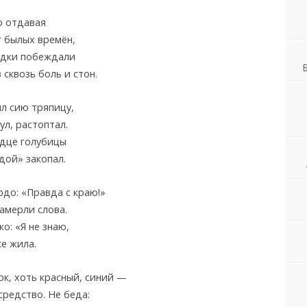
о отдавая
г былых времён,
дки побеждали
 сквозь боль и стон.
л сию тряпицу,
ул, растоптал.
рдце голубицы
дой» закопал.
рдо: «Правда с краю!»
амерли слова.
ко: «Я не знаю,
е жила.
ок, хоть красный, синий —
средство. Не беда: