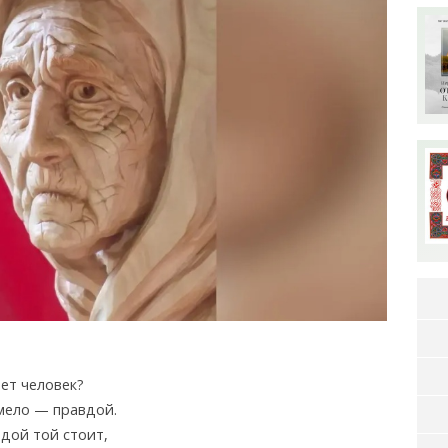
ет человек?
смело — правдой.
вдой той стоит,