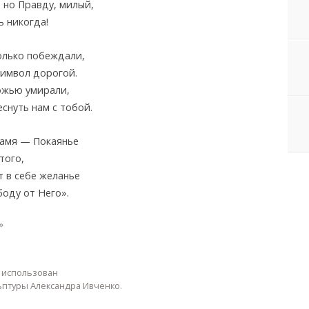
 но Правду, милый,
 никогда!
олько побеждали,
символ дорогой.
ожью умирали,
снуть нам с тобой.
намя — Покаянье
того,
т в себе желанье
оду от Него».
»
 использован
ьптуры Александра Ивченко.