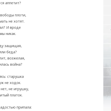
ся аппетит?
свободы плоти,
ать не хотят.
ал? И вроде
мы никак.
ду защищая,
или беда?
тит, возжелая,
илась война?
ясь: старушка
уж не ходок.
 нет, не игрушку,
итый платок.
радостью припала: