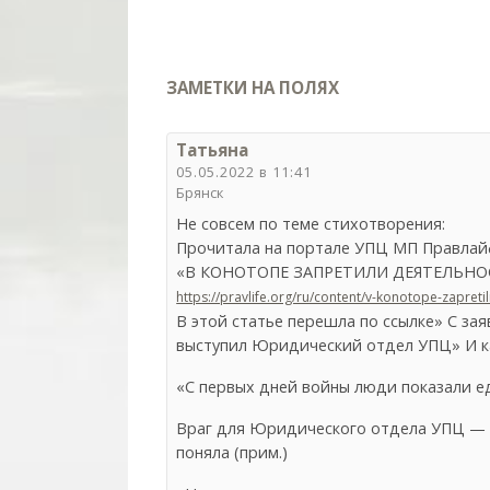
ЗАМЕТКИ НА ПОЛЯХ
Татьяна
05.05.2022 в 11:41
Брянск
Не совсем по теме стихотворения:
Прочитала на портале УПЦ МП Правлай
«В КОНОТОПЕ ЗАПРЕТИЛИ ДЕЯТЕЛЬН
https://pravlife.org/ru/content/v-konotope-zapreti
В этой статье перешла по ссылке» С з
выступил Юридический отдел УПЦ» И ка
«С первых дней войны люди показали е
Враг для Юридического отдела УПЦ — э
поняла (прим.)