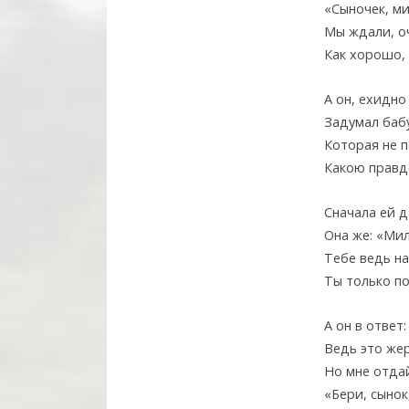
«Сыночек, ми
Мы ждали, оч
Как хорошо,
А он, ехидно
Задумал баб
Которая не 
Какою правд
Сначала ей д
Она же: «Мил
Тебе ведь на
Ты только по
А он в ответ:
Ведь это жер
Но мне отдай
«Бери, сынок