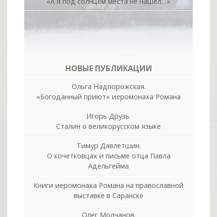
«А я под солнцем места не нашёл…»
НОВЫЕ ПУБЛИКАЦИИ
Ольга Надпорожская.
«Богоданный приют» иеромонаха Романа
Игорь Друзь.
Сталин о великорусском языке
Тимур Давлетшин.
О кочетковцах и письме отца Павла
Адельгейма
Книги иеромонаха Романа на православной
выставке в Саранске
Олег Молчанов.