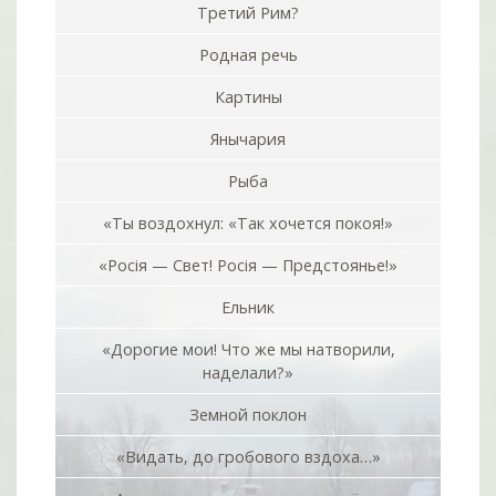
Третий Рим?
Родная речь
Картины
Янычария
Рыба
«Ты воздохнул: «Так хочется покоя!»
«Росiя — Свет! Росiя — Предстоянье!»
Ельник
«Дорогие мои! Что же мы натворили,
наделали?»
Земной поклон
«Видать, до гробового вздоха…»