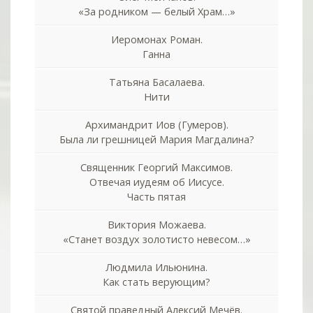
«За родником — белый Храм…»
Иеромонах Роман.
Ганна
Татьяна Басалаева.
Нити
Архимандрит Иов (Гумеров).
Была ли грешницей Мария Магдалина?
Священник Георгий Максимов.
Отвечая иудеям об Иисусе.
Часть пятая
Виктория Можаева.
«Станет воздух золотисто невесом…»
Людмила Ильюнина.
Как стать верующим?
Святой праведный Алексий Мечёв.