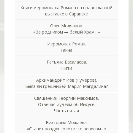
Книги иеромонаха Романа на православной
выставке в Саранске
Олег Молчанов.
«За родником — белый Храм…»
Иеромонах Роман.
Ганна
Татьяна Басалаева.
Нити
Архимандрит Иов (Гумеров).
Была ли грешницей Мария Магдалина?
Священник Георгий Максимов.
Отвечая иудеям об Иисусе.
Часть пятая
Виктория Можаева.
«Станет воздух золотисто невесом…»