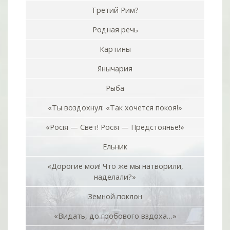
Третий Рим?
Родная речь
Картины
Янычария
Рыба
«Ты воздохнул: «Так хочется покоя!»
«Росiя — Свет! Росiя — Предстоянье!»
Ельник
«Дорогие мои! Что же мы натворили,
наделали?»
Земной поклон
«Видать, до гробового вздоха…»