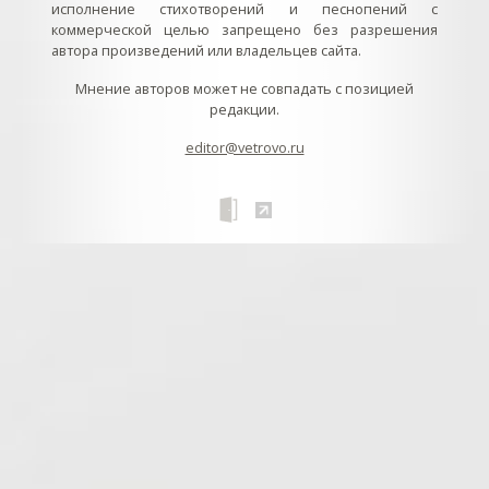
исполнение стихотворений и песнопений с
коммерческой целью запрещено без разрешения
автора произведений или владельцев сайта.
Мнение авторов может не совпадать с позицией
редакции.
editor@vetrovo.ru
// // //Ftakar - disabled. //
//
// // // // // // // // // // // // // //
//
// // // // // // // // // // // // // // // // Раздел «Песнопения».
Интерактивные кнопки и окна с видеозаписями. // Что
здесь? Три кнопки btn_ru (Rutube), btn_vk (VK), btn_yt
(Youtube). // Нажатие на кнопку // 1) делает её заметной
классом .btn_visible. // 2) пригашает другие кнопки
классом .btn_muted. // 3) открывает нужное окно с
видеозаписью удалив .v_hiden и добавив .v_visible. // 4)
закрывает ненужное окно, удалив .v_visible и добавив