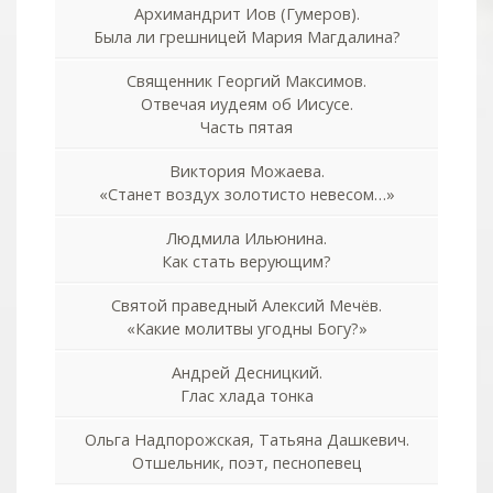
Архимандрит Иов (Гумеров).
Была ли грешницей Мария Магдалина?
Священник Георгий Максимов.
Отвечая иудеям об Иисусе.
Часть пятая
Виктория Можаева.
«Станет воздух золотисто невесом…»
Людмила Ильюнина.
Как стать верующим?
Святой праведный Алексий Мечёв.
«Какие молитвы угодны Богу?»
Андрей Десницкий.
Глас хлада тонка
Ольга Надпорожская, Татьяна Дашкевич.
Отшельник, поэт, песнопевец