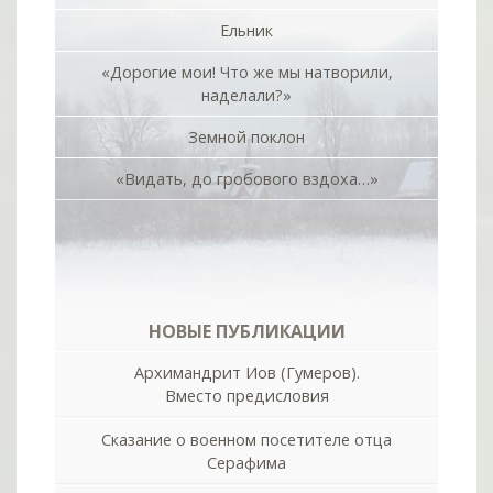
Ельник
«Дорогие мои! Что же мы натворили,
наделали?»
Земной поклон
«Видать, до гробового вздоха…»
НОВЫЕ ПУБЛИКАЦИИ
Архимандрит Иов (Гумеров).
Вместо предисловия
Сказание о военном посетителе отца
Серафима