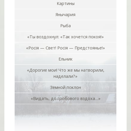
Картины
Янычария
Рыба
«Ты воздохнул: «Так хочется покоя!»
«Росiя — Свет! Росiя — Предстоянье!»
Ельник
«Дорогие мои! Что же мы натворили,
наделали?»
Земной поклон
«Видать, до гробового вздоха…»