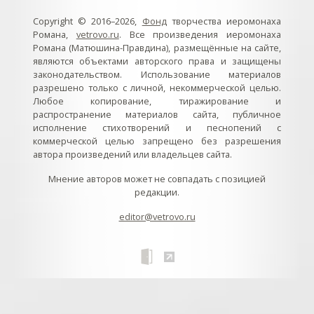
Copyright © 2016–2026,
Фонд
творчества иеромонаха
Романа,
vetrovo.ru
. Все произведения иеромонаха
Романа (Матюшина-Правдина), размещённые на сайте,
являются объектами авторского права и защищены
законодательством. Использование материалов
разрешено только с личной, некоммерческой целью.
Любое копирование, тиражирование и
распространение материалов сайта, публичное
исполнение стихотворений и песнопений с
коммерческой целью запрещено без разрешения
автора произведений или владельцев сайта.
Мнение авторов может не совпадать с позицией
редакции.
editor@vetrovo.ru
// // //Ftakar - disabled. //
//
// // // // // // // // // // // // // //
//
// // // // // // // // // // // // // // // // Раздел «Песнопения».