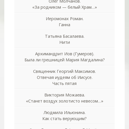
Олег Молчанов.
«За родником — белый Храм…»
Иеромонах Роман.
Ганна
Татьяна Басалаева.
Нити
Архимандрит Иов (Гумеров).
Была ли грешницей Мария Магдалина?
Священник Георгий Максимов.
Отвечая иудеям об Иисусе.
Часть пятая
Виктория Можаева.
«Станет воздух золотисто невесом…»
Людмила Ильюнина.
Как стать верующим?