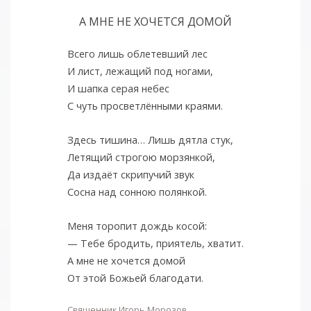
А МНЕ НЕ ХОЧЕТСЯ ДОМОЙ
Всего лишь облетевший лес
И лист, лежащий под ногами,
И шапка серая небес
С чуть просветлёнными краями.
Здесь тишина… Лишь дятла стук,
Летящий строгою морзянкой,
Да издаёт скрипучий звук
Сосна над сонною полянкой.
Меня торопит дождь косой:
— Тебе бродить, приятель, хватит.
А мне не хочется домой
От этой Божьей благодати.
Священник Игорь Морозов