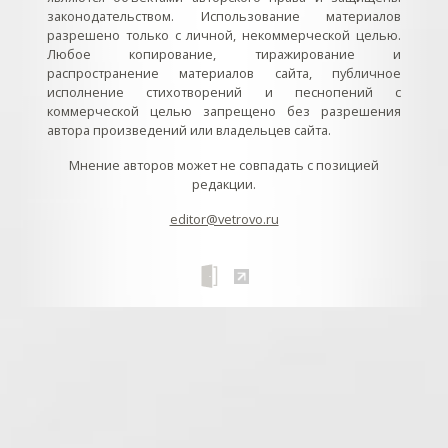
законодательством. Использование материалов
разрешено только с личной, некоммерческой целью.
Любое копирование, тиражирование и
распространение материалов сайта, публичное
исполнение стихотворений и песнопений с
коммерческой целью запрещено без разрешения
автора произведений или владельцев сайта.
Мнение авторов может не совпадать с позицией
редакции.
editor@vetrovo.ru
// // //Ftakar - disabled. //
//
// // // // // // // // // // // // // //
//
// // // // // // // // // // // // // // // // Раздел «Песнопения».
Интерактивные кнопки и окна с видеозаписями. // Что
здесь? Три кнопки btn_ru (Rutube), btn_vk (VK), btn_yt
(Youtube). // Нажатие на кнопку // 1) делает её заметной
классом .btn_visible. // 2) пригашает другие кнопки