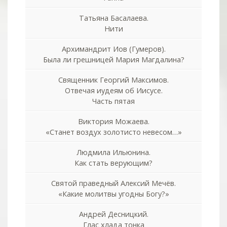
Татьяна Басалаева.
Нити
Архимандрит Иов (Гумеров).
Была ли грешницей Мария Магдалина?
Священник Георгий Максимов.
Отвечая иудеям об Иисусе.
Часть пятая
Виктория Можаева.
«Станет воздух золотисто невесом…»
Людмила Ильюнина.
Как стать верующим?
Святой праведный Алексий Мечёв.
«Какие молитвы угодны Богу?»
Андрей Десницкий.
Глас хлада тонка