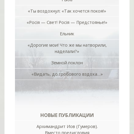
«Ты воздохнул: «Так хочется покоя!»
«Росiя — Свет! Росiя — Предстоянье!»
Ельник
«Дорогие мои! Что же мы натворили,
наделали?»
Земной поклон
«Видать, до гробового вздоха…»
НОВЫЕ ПУБЛИКАЦИИ
Архимандрит Иов (Гумеров).
Вместо предисловия