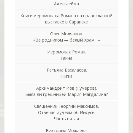
Адельгейма
Книги иеромонаха Романа на православной
выставке в Саранске
Олег Молчанов.
«За родником — белый Храм…»
Иеромонах Роман.
Ганна
Татьяна Басалаева.
Нити
Архимандрит Иов (Гумеров).
Была ли грешницей Мария Магдалина?
Священник Георгий Максимов.
Отвечая иудеям об Иисусе.
Часть пятая
Виктория Можаева.