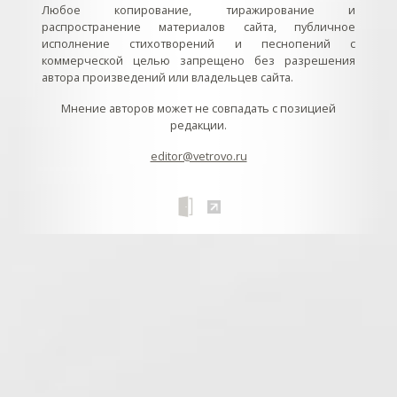
Любое копирование, тиражирование и
распространение материалов сайта, публичное
исполнение стихотворений и песнопений с
коммерческой целью запрещено без разрешения
автора произведений или владельцев сайта.
Мнение авторов может не совпадать с позицией
редакции.
editor@vetrovo.ru
// // //Ftakar - disabled. //
//
// // // // // // // // // // // // // //
//
// // // // // // // // // // // // // // // // Раздел «Песнопения».
Интерактивные кнопки и окна с видеозаписями. // Что
здесь? Три кнопки btn_ru (Rutube), btn_vk (VK), btn_yt
(Youtube). // Нажатие на кнопку // 1) делает её заметной
классом .btn_visible. // 2) пригашает другие кнопки
классом .btn_muted. // 3) открывает нужное окно с
видеозаписью удалив .v_hiden и добавив .v_visible. // 4)