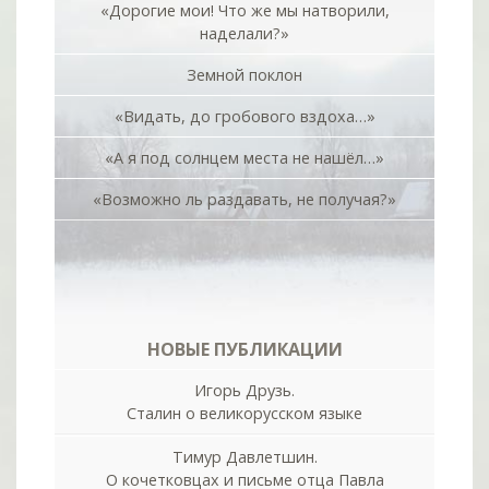
«Дорогие мои! Что же мы натворили,
наделали?»
Земной поклон
«Видать, до гробового вздоха…»
«А я под солнцем места не нашёл…»
«Возможно ль раздавать, не получая?»
НОВЫЕ ПУБЛИКАЦИИ
Игорь Друзь.
Сталин о великорусском языке
Тимур Давлетшин.
О кочетковцах и письме отца Павла