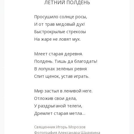
ЛЕТНИЙ ПОЛДЕНЬ
Просушило солнце росы,
И от трав медовый дух!
Быстрокрылые стрекозы
На жаре не ловят мух.
Млеет старая деревня.
Полдень. Тишь да благодать!
В лопухах зелёных ревня
Спит щенок, устав играть.
Мир застыл в ленивой неге.
Отложив свои дела,
У раздрыганой телеги,
Дремлет старая метла…
Священник Игорь Морозов
Фотография Александра Шадурина