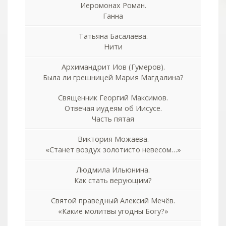
Иеромонах Роман.
Ганна
Татьяна Басалаева.
Нити
Архимандрит Иов (Гумеров).
Была ли грешницей Мария Магдалина?
Священник Георгий Максимов.
Отвечая иудеям об Иисусе.
Часть пятая
Виктория Можаева.
«Станет воздух золотисто невесом…»
Людмила Ильюнина.
Как стать верующим?
Святой праведный Алексий Мечёв.
«Какие молитвы угодны Богу?»