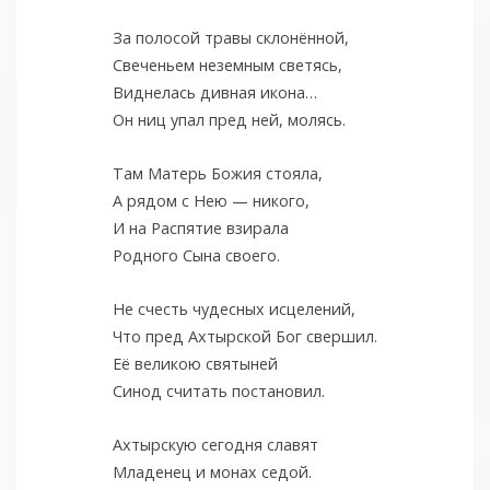
За полосой травы склонённой,
Свеченьем неземным светясь,
Виднелась дивная икона…
Он ниц упал пред ней, молясь.
Там Матерь Божия стояла,
А рядом с Нею — никого,
И на Распятие взирала
Родного Сына своего.
Не счесть чудесных исцелений,
Что пред Ахтырской Бог свершил.
Её великою святыней
Синод считать постановил.
Ахтырскую сегодня славят
Младенец и монах седой.