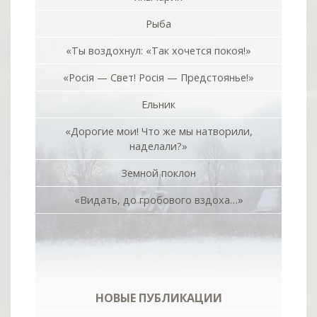
Рыба
«Ты воздохнул: «Так хочется покоя!»
«Росiя — Свет! Росiя — Предстоянье!»
Ельник
«Дорогие мои! Что же мы натворили,
наделали?»
Земной поклон
«Видать, до гробового вздоха…»
НОВЫЕ ПУБЛИКАЦИИ