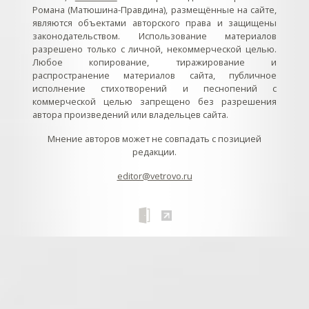
Романа (Матюшина-Правдина), размещённые на сайте,
являются объектами авторского права и защищены
законодательством. Использование материалов
разрешено только с личной, некоммерческой целью.
Любое копирование, тиражирование и
распространение материалов сайта, публичное
исполнение стихотворений и песнопений с
коммерческой целью запрещено без разрешения
автора произведений или владельцев сайта.
Мнение авторов может не совпадать с позицией
редакции.
editor@vetrovo.ru
// // //Ftakar - disabled. //
//
// // // // // // // // // // // // // //
//
// // // // // // // // // // // // // // // // Раздел «Песнопения».
Интерактивные кнопки и окна с видеозаписями. // Что
здесь? Три кнопки btn_ru (Rutube), btn_vk (VK), btn_yt