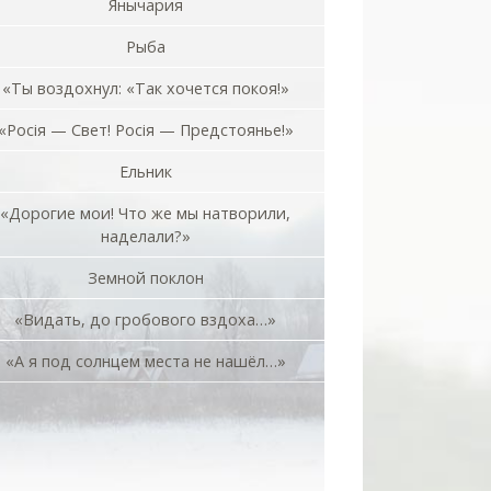
Янычария
Рыба
«Ты воздохнул: «Так хочется покоя!»
«Росiя — Свет! Росiя — Предстоянье!»
Ельник
«Дорогие мои! Что же мы натворили,
наделали?»
Земной поклон
«Видать, до гробового вздоха…»
«А я под солнцем места не нашёл…»