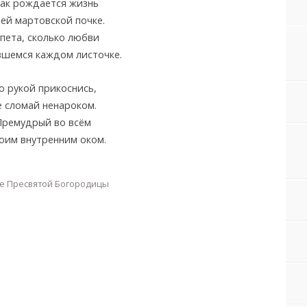
как рождается жизнь
ей мартовской почке.
пета, сколько любви
вшемся каждом листочке.
о рукой прикоснись,
е сломай ненароком.
Премудрый во всём
оим внутренним оком.
е Пресвятой Богородицы