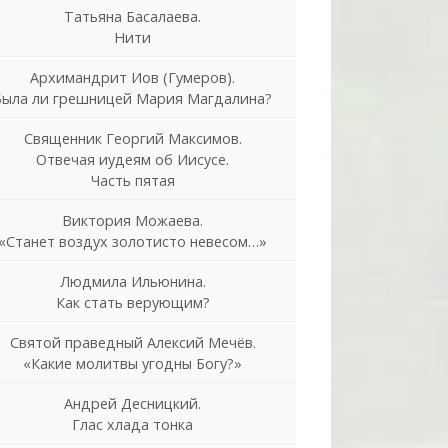
Татьяна Басалаева.
Нити
Архимандрит Иов (Гумеров).
Была ли грешницей Мария Магдалина?
Священник Георгий Максимов.
Отвечая иудеям об Иисусе.
Часть пятая
Виктория Можаева.
«Станет воздух золотисто невесом…»
Людмила Ильюнина.
Как стать верующим?
Святой праведный Алексий Мечёв.
«Какие молитвы угодны Богу?»
Андрей Десницкий.
Глас хлада тонка