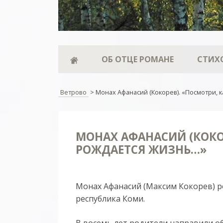
ОБ ОТЦЕ РОМАНЕ
СТИХ
Ветрово
>
Монах Афанасий (Кокорев). «Посмотри, 
МОНАХ АФАНАСИЙ (КОКОР
РОЖДАЕТСЯ ЖИЗНЬ…»
Монах Афанасий (Максим Кокорев) ро
республика Коми.
В восемь лет родители направили о