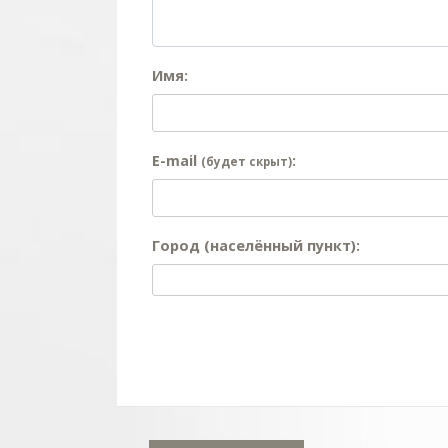
Имя:
E-mail
:
(будет скрыт)
Город (населённый пункт):