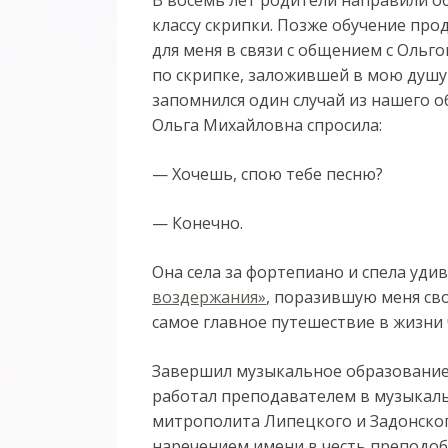
классу скрипки. Позже обучение про
для меня в связи с общением с Оль
по скрипке, заложившей в мою душу
запомнился один случай из нашего о
Ольга Михайловна спросила:
— Хочешь, спою тебе песню?
— Конечно.
Она села за фортепиано и спела уд
воздержания»
, поразившую меня сво
самое главное путешествие в жизни 
Завершил музыкальное образование 
работал преподавателем в музыкаль
митрополита Липецкого и Задонског
наречением имени в честь преподоб