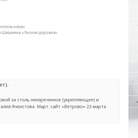
»
использован
а Шишкина «Лесная дорожка».
т).
овой за столь неизреченное (укрепляющее) и
талия Ячеистова. Март: сайт «Ветрово» 23 марта