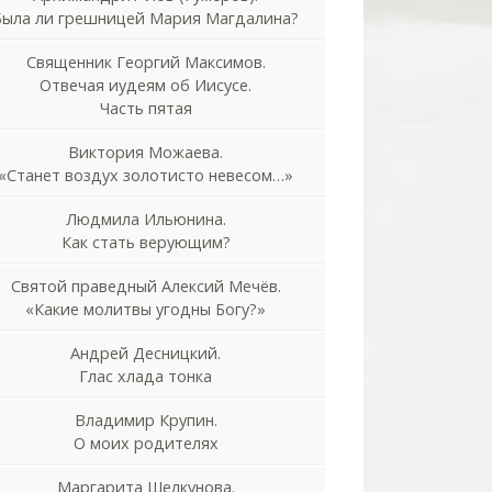
Была ли грешницей Мария Магдалина?
Священник Георгий Максимов.
Отвечая иудеям об Иисусе.
Часть пятая
Виктория Можаева.
«Станет воздух золотисто невесом…»
Людмила Ильюнина.
Как стать верующим?
Святой праведный Алексий Мечёв.
«Какие молитвы угодны Богу?»
Андрей Десницкий.
Глас хлада тонка
Владимир Крупин.
О моих родителях
Маргарита Шелкунова.