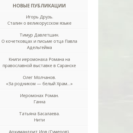
НОВЫЕ ПУБЛИКАЦИИ
Игорь Друзь.
Сталин о великорусском языке
Тимур Давлетшин.
О кочетковцах и письме отца Павла
Адельгейма
Книги иеромонаха Романа на
православной выставке в Саранске
Олег Молчанов.
«За родником — белый Храм…»
Иеромонах Роман.
Ганна
Татьяна Басалаева.
Нити
Архимандрит Иов (Гумеров).