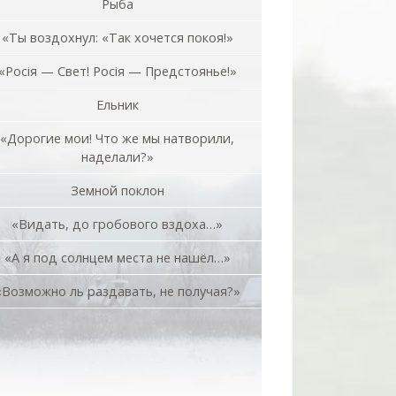
Рыба
«Ты воздохнул: «Так хочется покоя!»
«Росiя — Свет! Росiя — Предстоянье!»
Ельник
«Дорогие мои! Что же мы натворили,
наделали?»
Земной поклон
«Видать, до гробового вздоха…»
«А я под солнцем места не нашёл…»
«Возможно ль раздавать, не получая?»