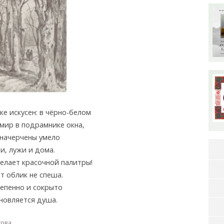
ке искусен: в чёрно-белом
мир в подрамнике окна,
начерчены умело
и, лужи и дома.
елает красочной палитры!
т облик не спеша.
тепенно и сокрыто
новляется душа.
това