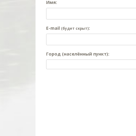
Имя:
E-mail
:
(будет скрыт)
Город (населённый пункт):