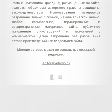
Романа (Матюшина-Правдина), размещённые на сайте,
являются объектами авторского права и защищены
законодательством. Использование материалов
разрешено только с личной, некоммерческой целью.
Любое копирование, тиражирование и
распространение материалов сайта, публичное
исполнение стихотворений и песнопений с
коммерческой целью запрещено без разрешения
автора произведений или владельцев сайта.
Мнение авторов может не совпадать с позицией
редакции.
editor@vetrovo.ru
// // //Ftakar - disabled. //
//
// // // // // // // // // // // // // //
//
// // // // // // // // // // // // // // // // Раздел «Песнопения».
Интерактивные кнопки и окна с видеозаписями. // Что
здесь? Три кнопки btn_ru (Rutube), btn_vk (VK), btn_yt
(Youtube). // Нажатие на кнопку // 1) делает её заметной