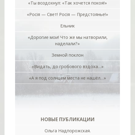
«Ты воздохнул: «Так хочется покоя!»
«Росiя — Свет! Росiя — Предстоянье!»
Ельник
«Дорогие мои! Что же мы натворили,
наделали?»
Земной поклон
«Видать, до гробового вздоха…»
«А я под солнцем места не нашёл…»
НОВЫЕ ПУБЛИКАЦИИ
Ольга Надпорожская.