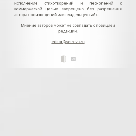
исполнение стихотворений и песнопений с
коммерческой целью запрещено без разрешения
автора произведений или владельцев сайта.
Мнение авторов может не совпадать с позицией
редакции.
editor@vetrovo.ru
// // //Ftakar - disabled. //
//
// // // // // // // // // // // // // //
//
// // // // // // // // // // // // // // // // Раздел «Песнопения».
Интерактивные кнопки и окна с видеозаписями. // Что
здесь? Три кнопки btn_ru (Rutube), btn_vk (VK), btn_yt
(Youtube). // Нажатие на кнопку // 1) делает её заметной
классом .btn_visible. // 2) пригашает другие кнопки
классом .btn_muted. // 3) открывает нужное окно с
видеозаписью удалив .v_hiden и добавив .v_visible. // 4)
закрывает ненужное окно, удалив .v_visible и добавив