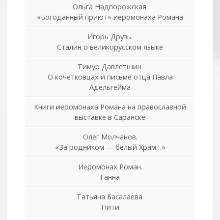
Ольга Надпорожская.
«Богоданный приют» иеромонаха Романа
Игорь Друзь.
Сталин о великорусском языке
Тимур Давлетшин.
О кочетковцах и письме отца Павла
Адельгейма
Книги иеромонаха Романа на православной
выставке в Саранске
Олег Молчанов.
«За родником — белый Храм…»
Иеромонах Роман.
Ганна
Татьяна Басалаева.
Нити