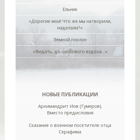
Ельник
«Дорогие мои! Что же мы натворили,
наделали?»
Земной поклон
«Видать, до гробового вздоха…»
НОВЫЕ ПУБЛИКАЦИИ
Архимандрит Иов (Гумеров).
Вместо предисловия
Сказание о военном посетителе отца
Серафима