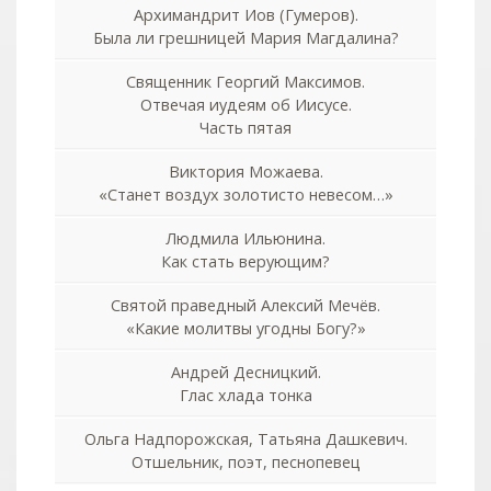
Архимандрит Иов (Гумеров).
Была ли грешницей Мария Магдалина?
Священник Георгий Максимов.
Отвечая иудеям об Иисусе.
Часть пятая
Виктория Можаева.
«Станет воздух золотисто невесом…»
Людмила Ильюнина.
Как стать верующим?
Святой праведный Алексий Мечёв.
«Какие молитвы угодны Богу?»
Андрей Десницкий.
Глас хлада тонка
Ольга Надпорожская, Татьяна Дашкевич.
Отшельник, поэт, песнопевец