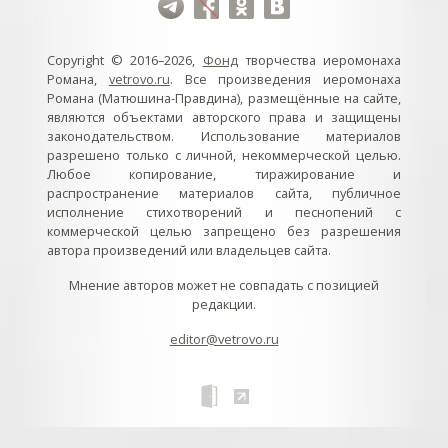
Copyright © 2016–2026,
Фонд
творчества иеромонаха
Романа,
vetrovo.ru
. Все произведения иеромонаха
Романа (Матюшина-Правдина), размещённые на сайте,
являются объектами авторского права и защищены
законодательством. Использование материалов
разрешено только с личной, некоммерческой целью.
Любое копирование, тиражирование и
распространение материалов сайта, публичное
исполнение стихотворений и песнопений с
коммерческой целью запрещено без разрешения
автора произведений или владельцев сайта.
Мнение авторов может не совпадать с позицией
редакции.
editor@vetrovo.ru
// // //Ftakar - disabled. //
//
// // // // // // // // // // // // // //
//