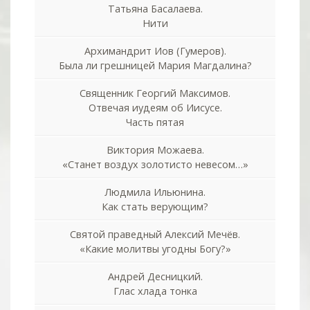
Татьяна Басалаева.
Нити
Архимандрит Иов (Гумеров).
Была ли грешницей Мария Магдалина?
Священник Георгий Максимов.
Отвечая иудеям об Иисусе.
Часть пятая
Виктория Можаева.
«Станет воздух золотисто невесом…»
Людмила Ильюнина.
Как стать верующим?
Святой праведный Алексий Мечёв.
«Какие молитвы угодны Богу?»
Андрей Десницкий.
Глас хлада тонка