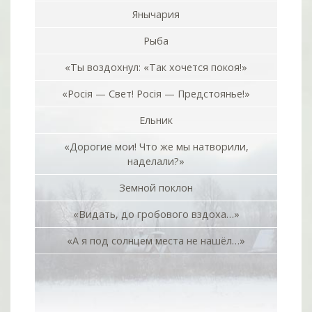
Янычария
Рыба
«Ты воздохнул: «Так хочется покоя!»
«Росiя — Свет! Росiя — Предстоянье!»
Ельник
«Дорогие мои! Что же мы натворили,
наделали?»
Земной поклон
«Видать, до гробового вздоха…»
«А я под солнцем места не нашёл…»