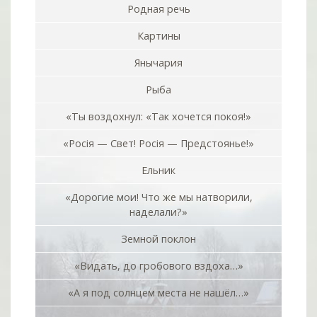
Родная речь
Картины
Янычария
Рыба
«Ты воздохнул: «Так хочется покоя!»
«Росiя — Свет! Росiя — Предстоянье!»
Ельник
«Дорогие мои! Что же мы натворили,
наделали?»
Земной поклон
«Видать, до гробового вздоха…»
«А я под солнцем места не нашёл…»