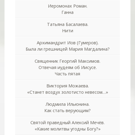
Иеромонах Роман.
Ганна
Татьяна Басалаева.
Нити
Архимандрит Иов (Гумеров).
Была ли грешницей Мария Магдалина?
Священник Георгий Максимов.
Отвечая иудеям об Иисусе.
Часть пятая
Виктория Можаева.
«Станет воздух золотисто невесом…»
Людмила Ильюнина.
Как стать верующим?
Святой праведный Алексий Мечёв.
«Какие молитвы угодны Богу?»