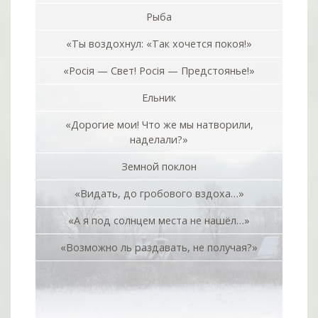
Рыба
«Ты воздохнул: «Так хочется покоя!»
«Росiя — Свет! Росiя — Предстоянье!»
Ельник
«Дорогие мои! Что же мы натворили,
наделали?»
Земной поклон
«Видать, до гробового вздоха…»
«А я под солнцем места не нашёл…»
«Возможно ль раздавать, не получая?»