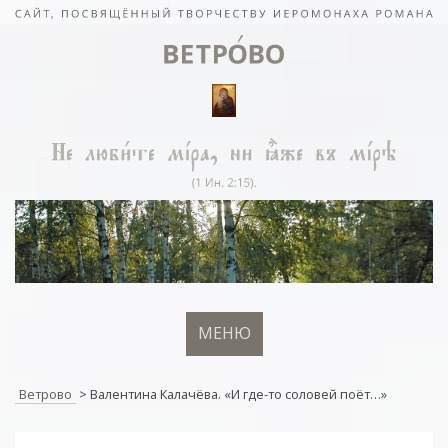
МЕНЮ
Ветрово
>
Валентина Калачёва. «И где-то соловей поëт…»