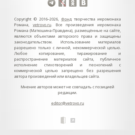
Copyright © 2016–2026,
Фонд
творчества иеромонаха
Романа,
vetrovo.ru
. Все произведения иеромонаха
Романа (Матюшина-Правдина), размещённые на сайте,
являются объектами авторского права и защищены
законодательством. Использование материалов
разрешено только с личной, некоммерческой целью.
Любое копирование, тиражирование и
распространение материалов сайта, публичное
исполнение стихотворений и песнопений с
коммерческой целью запрещено без разрешения
автора произведений или владельцев сайта.
Мнение авторов может не совпадать с позицией
редакции.
editor@vetrovo.ru
// // //Ftakar - disabled. //
//
// // // // // // // // // // // // // //
//