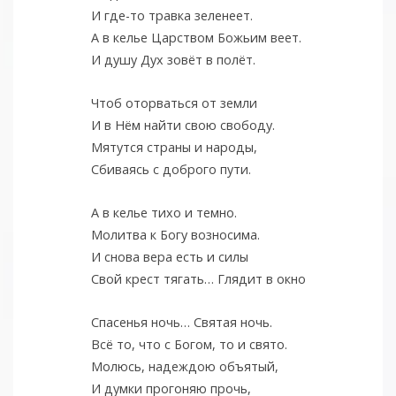
И где-то травка зеленеет.
А в келье Царством Божьим веет.
И душу Дух зовëт в полëт.
Чтоб оторваться от земли
И в Нëм найти свою свободу.
Мятутся страны и народы,
Сбиваясь с доброго пути.
А в келье тихо и темно.
Молитва к Богу возносима.
И снова вера есть и силы
Свой крест тягать… Глядит в окно
Спасенья ночь… Святая ночь.
Всë то, что с Богом, то и свято.
Молюсь, надеждою объятый,
И думки прогоняю прочь,