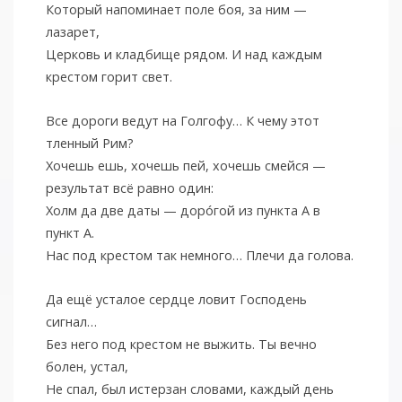
Который напоминает поле боя, за ним —
лазарет,
Церковь и кладбище рядом. И над каждым
крестом горит свет.
Все дороги ведут на Голгофу… К чему этот
тленный Рим?
Хочешь ешь, хочешь пей, хочешь смейся —
результат всё равно один:
Холм да две даты — дорóгой из пункта А в
пункт А.
Нас под крестом так немного… Плечи да голова.
Да ещё усталое сердце ловит Господень
сигнал…
Без него под крестом не выжить. Ты вечно
болен, устал,
Не спал, был истерзан словами, каждый день