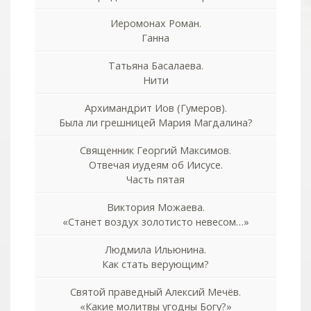
Иеромонах Роман.
Ганна
Татьяна Басалаева.
Нити
Архимандрит Иов (Гумеров).
Была ли грешницей Мария Магдалина?
Священник Георгий Максимов.
Отвечая иудеям об Иисусе.
Часть пятая
Виктория Можаева.
«Станет воздух золотисто невесом…»
Людмила Ильюнина.
Как стать верующим?
Святой праведный Алексий Мечёв.
«Какие молитвы угодны Богу?»