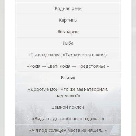
Родная речь
Картины
Янычария
Рыба
«Ты воздохнул: «Так хочется покоя!»
«Росiя — Свет! Росiя — Предстоянье!»
Ельник
«Дорогие мои! Что же мы натворили,
наделали?»
Земной поклон
«Видать, до гробового вздоха…»
«А я под солнцем места не нашёл…»