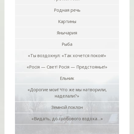
Родная речь
Картины
Янычария
Рыба
«Ты воздохнул: «Так хочется покоя!»
«Росiя — Свет! Росiя — Предстоянье!»
Ельник
«Дорогие мои! Что же мы натворили,
наделали?»
Земной поклон
«Видать, до гробового вздоха…»