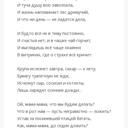
И туча душу всю заволокла,
И жизнь напоминает лес дремучий,
И что ни день — не ладятся дела,
И будто всё не в тему постоянно,
И счастья нет, и в чашке чай горчит,
И выглядишь всё чаще окаянно
В витринах, где о страхе всё кричит:
Крупа исчезнет завтра, сахар — к лету,
Бумагу туалетную не жди,
Исчезнут сыр, сосиски и котлеты,
Лишь зарядят осенние дожди…
Ой, мама-мама, что мы будем делать?
Что в рот нам — пусть неграмотно — ложить?
Устав за посиневшей птицей бегать,
Как, мама-мама, до седин дожить?