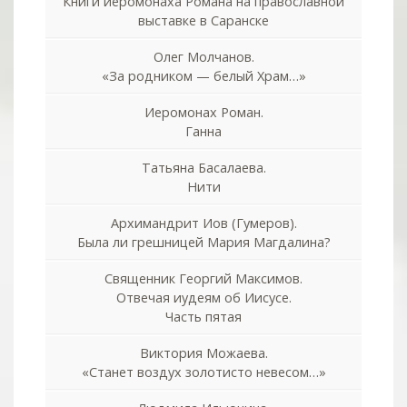
Книги иеромонаха Романа на православной
выставке в Саранске
Олег Молчанов.
«За родником — белый Храм…»
Иеромонах Роман.
Ганна
Татьяна Басалаева.
Нити
Архимандрит Иов (Гумеров).
Была ли грешницей Мария Магдалина?
Священник Георгий Максимов.
Отвечая иудеям об Иисусе.
Часть пятая
Виктория Можаева.
«Станет воздух золотисто невесом…»