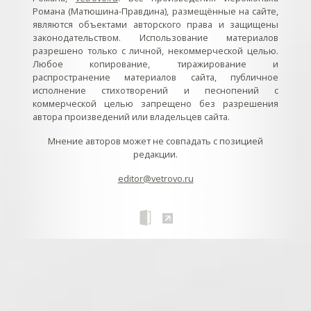
Романа (Матюшина-Правдина), размещённые на сайте,
являются объектами авторского права и защищены
законодательством. Использование материалов
разрешено только с личной, некоммерческой целью.
Любое копирование, тиражирование и
распространение материалов сайта, публичное
исполнение стихотворений и песнопений с
коммерческой целью запрещено без разрешения
автора произведений или владельцев сайта.
Мнение авторов может не совпадать с позицией
редакции.
editor@vetrovo.ru
// // //Ftakar - disabled. //
//
// // // // // // // // // // // // // //
//
// // // // // // // // // // // // // // // // Раздел «Песнопения».
Интерактивные кнопки и окна с видеозаписями. // Что
здесь? Три кнопки btn_ru (Rutube), btn_vk (VK), btn_yt