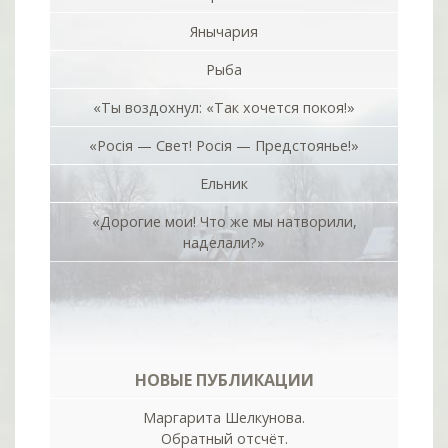
Янычария
Рыба
«Ты воздохнул: «Так хочется покоя!»
«Росiя — Свет! Росiя — Предстоянье!»
Ельник
«Дорогие мои! Что же мы натворили,
наделали?»
НОВЫЕ ПУБЛИКАЦИИ
Маргарита Шелкунова.
Обратный отсчёт.