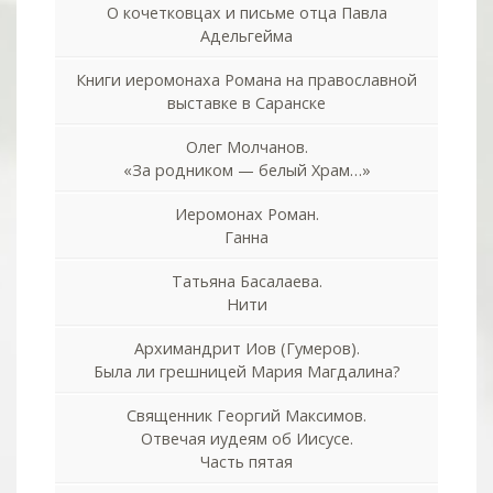
О кочетковцах и письме отца Павла
Адельгейма
Книги иеромонаха Романа на православной
выставке в Саранске
Олег Молчанов.
«За родником — белый Храм…»
Иеромонах Роман.
Ганна
Татьяна Басалаева.
Нити
Архимандрит Иов (Гумеров).
Была ли грешницей Мария Магдалина?
Священник Георгий Максимов.
Отвечая иудеям об Иисусе.
Часть пятая