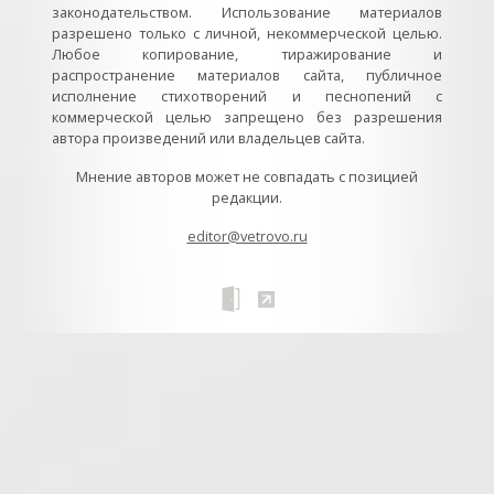
законодательством. Использование материалов
разрешено только с личной, некоммерческой целью.
Любое копирование, тиражирование и
распространение материалов сайта, публичное
исполнение стихотворений и песнопений с
коммерческой целью запрещено без разрешения
автора произведений или владельцев сайта.
Мнение авторов может не совпадать с позицией
редакции.
editor@vetrovo.ru
// // //Ftakar - disabled. //
//
// // // // // // // // // // // // // //
//
// // // // // // // // // // // // // // // // Раздел «Песнопения».
Интерактивные кнопки и окна с видеозаписями. // Что
здесь? Три кнопки btn_ru (Rutube), btn_vk (VK), btn_yt
(Youtube). // Нажатие на кнопку // 1) делает её заметной
классом .btn_visible. // 2) пригашает другие кнопки