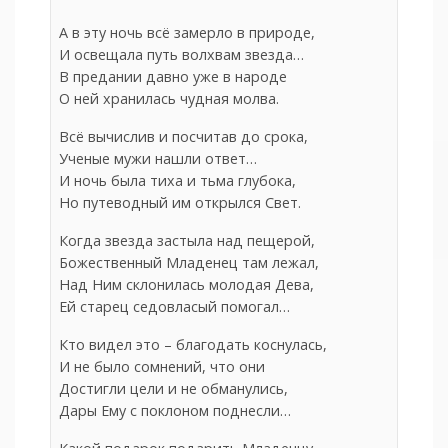
А в эту ночь всё замерло в природе,
И освещала путь волхвам звезда…
В предании давно уже в народе
О ней хранилась чудная молва.
Всё вычислив и посчитав до срока,
Ученые мужи нашли ответ…
И ночь была тиха и тьма глубока,
Но путеводный им открылся Свет.
Когда звезда застыла над пещерой,
Божественный Младенец там лежал,
Над Ним склонилась молодая Дева,
Ей старец седовласый помогал…
Кто видел это – благодать коснулась,
И не было сомнений, что они
Достигли цели и не обманулись,
Дары Ему с поклоном поднесли…