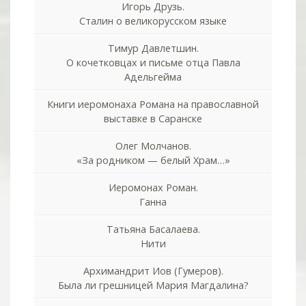
Игорь Друзь.
Сталин о великорусском языке
Тимур Давлетшин.
О кочетковцах и письме отца Павла
Адельгейма
Книги иеромонаха Романа на православной
выставке в Саранске
Олег Молчанов.
«За родником — белый Храм…»
Иеромонах Роман.
Ганна
Татьяна Басалаева.
Нити
Архимандрит Иов (Гумеров).
Была ли грешницей Мария Магдалина?