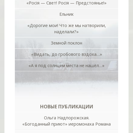
«Росiя — Свет! Росiя — Предстоянье!»
Ельник
«Дорогие мои! Что же мы натворили,
наделали?»
Земной поклон
«Видать, до гробового вздоха…»
«А я под солнцем места не нашёл…»
НОВЫЕ ПУБЛИКАЦИИ
Ольга Надпорожская.
«Богоданный приют» иеромонаха Романа