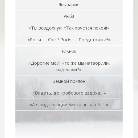
Янычария
Рыба
«Ты воздохнул: «Так хочется покоя!»
«Росiя — Свет! Росiя — Предстоянье!»
Ельник
«Дорогие мои! Что же мы натворили,
наделали?»
Земной поклон
«Видать, до гробового вздоха…»
«А я под солнцем места не нашёл…»