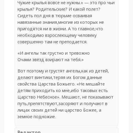
Чужие крылья вовсе не нужны.» — это про чьи
крылья? Родительские? И какой полет?
Сидеть пол дня в тюрьме осваивая
навязанные знания,многие из которых не
пригодятся ни в жизни. А то главное,что
необходимо взрослеющему человеку
совершенно там не преподается.
«И ангелы так грустно и тревожно
Очами звёзд взирают на тебя.»
Вот поэтому и грустят ангелы,как из детей,
делают винтики,теряя их Богом данные
свойства Царства Божьего. «Не мешайте
детям приходить ко мне,ибо таковых есть
Царство Небесное». Мешают, не показывают
путь,препятствуют,засоряют и получают в
лицах своих детей ни царство Божее, а
земное подножие.
Редактор