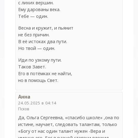
с лихих вершин.
Ему дарованы века.
Тебе — один.
Весна и кружит, и пьянит
не без причин.
В её истоках два пути.
Но твой — один.
Иди по узкому пути.
Таков Завет.
Его в потёмках не найти,
но в помощь Свет.
Анна
24.05.2025 в 04:14
Псков
Да, Ольга Сергеевна, «спасибо школе» ,она по
истине, научает, следовать талантам, только
«Богу от нас один талант нужен -Вера и
именно его, Бог в разной степени вложил