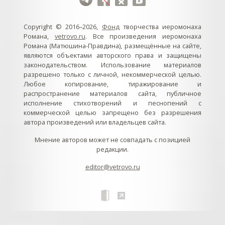
Copyright © 2016–2026,
Фонд
творчества иеромонаха
Романа,
vetrovo.ru
. Все произведения иеромонаха
Романа (Матюшина-Правдина), размещённые на сайте,
являются объектами авторского права и защищены
законодательством. Использование материалов
разрешено только с личной, некоммерческой целью.
Любое копирование, тиражирование и
распространение материалов сайта, публичное
исполнение стихотворений и песнопений с
коммерческой целью запрещено без разрешения
автора произведений или владельцев сайта.
Мнение авторов может не совпадать с позицией
редакции.
editor@vetrovo.ru
// // //Ftakar - disabled. //
//
// // // // // // // // // // // // // //
//