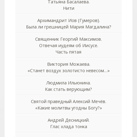
Татьяна Басалаева.
Нити
Архимандрит Иов (Гумеров).
Была ли грешницей Мария Магдалина?
Священник Георгий Максимов.
Отвечая иудеям об Иисусе.
Часть пятая
Виктория Можаева.
«Станет воздух золотисто невесом…»
Людмила Ильюнина.
Как стать верующим?
Святой праведный Алексий Мечёв.
«Какие молитвы угодны Богу?»
Андрей Десницкий.
Глас хлада тонка