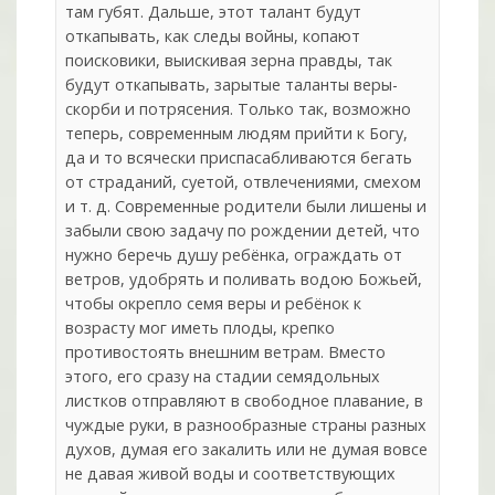
там губят. Дальше, этот талант будут
откапывать, как следы войны, копают
поисковики, выискивая зерна правды, так
будут откапывать, зарытые таланты веры-
скорби и потрясения. Только так, возможно
теперь, современным людям прийти к Богу,
да и то всячески приспасабливаются бегать
от страданий, суетой, отвлечениями, смехом
и т. д. Современные родители были лишены и
забыли свою задачу по рождении детей, что
нужно беречь душу ребёнка, ограждать от
ветров, удобрять и поливать водою Божьей,
чтобы окрепло семя веры и ребёнок к
возрасту мог иметь плоды, крепко
противостоять внешним ветрам. Вместо
этого, его сразу на стадии семядольных
листков отправляют в свободное плавание, в
чуждые руки, в разнообразные страны разных
духов, думая его закалить или не думая вовсе
не давая живой воды и соответствующих