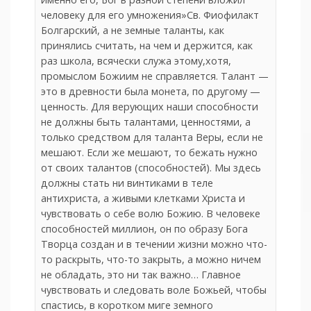
человеку для его умножения»Св. Фиофилакт
Болгарский, а не земные таланты, как
принялись считать, на чем и держится, как
раз школа, всячески служа этому,хотя,
промыслом Божиим не справляется. Талант —
это в древности была монета, по другому —
ценность. Для верующих наши способности
не должны быть талантами, ценностями, а
только средством для таланта Веры, если не
мешают. Если же мешают, то бежать нужно
от своих талантов (способностей). Мы здесь
должны стать ни винтиками в теле
антихриста, а живыми клетками Христа и
чувствовать о себе волю Божию. В человеке
способностей миллион, он по образу Бога
Творца создан и в течении жизни можно что-
то раскрыть, что-то закрыть, а можно ничем
не обладать, это ни так важно… Главное
чувствовать и следовать воле Божьей, чтобы
спастись, в коротком миге земного