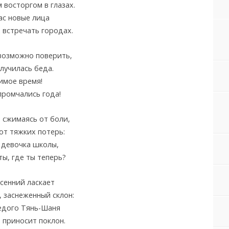
 восторгом в глазах.
ас новые лица
 встречать городах.
возможно поверить,
лучилась беда.
имое время!
промчались года!
 сжимаясь от боли,
от тяжких потерь:
 девочка школы,
ты, где ты теперь?
сенний ласкает
 заснеженный склон:
едого Тянь-Шаня
 приносит поклон.