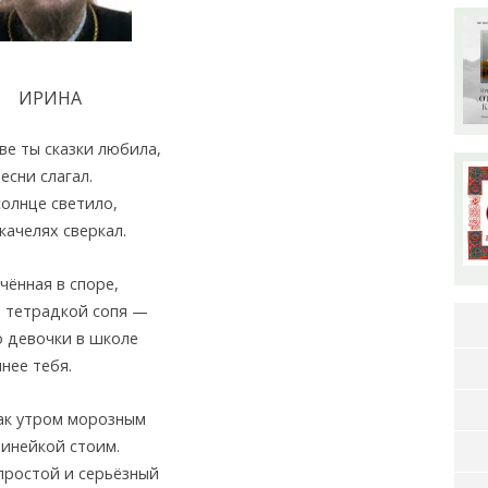
ИРИНА
ве ты сказки любила,
песни слагал.
олнце светило,
 качелях сверкал.
чённая в споре,
 тетрадкой сопя —
 девочки в школе
мнее тебя.
ак утром морозным
линейкой стоим.
простой и серьёзный