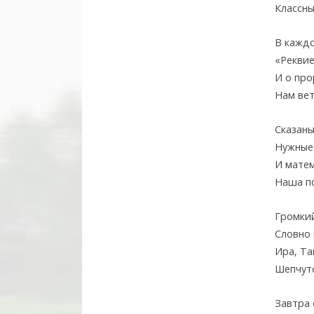
Классны
В кажд
«Реквие
И о пр
Нам вет
Сказаны
Нужные 
И мате
Наша по
Громкий
Словно 
Ира, Т
Шепчутс
Завтра