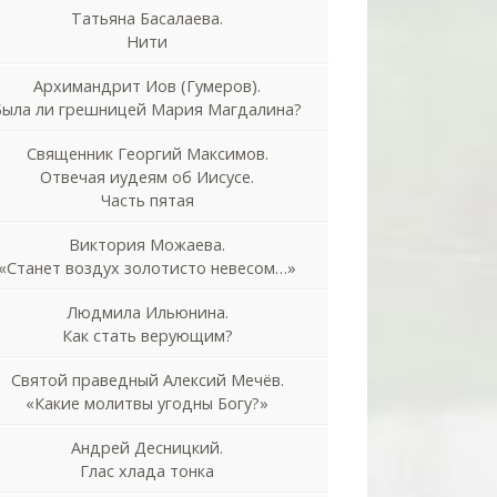
Татьяна Басалаева.
Нити
Архимандрит Иов (Гумеров).
Была ли грешницей Мария Магдалина?
Священник Георгий Максимов.
Отвечая иудеям об Иисусе.
Часть пятая
Виктория Можаева.
«Станет воздух золотисто невесом…»
Людмила Ильюнина.
Как стать верующим?
Святой праведный Алексий Мечёв.
«Какие молитвы угодны Богу?»
Андрей Десницкий.
Глас хлада тонка