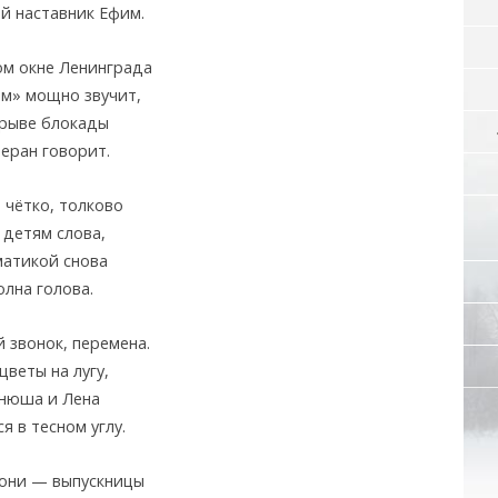
й наставник Ефим.
ом окне Ленинграда
м» мощно звучит,
орыве блокады
еран говорит.
 чётко, толково
детям слова,
матикой снова
лна голова.
 звонок, перемена.
цветы на лугу,
анюша и Лена
я в тесном углу.
 они — выпускницы