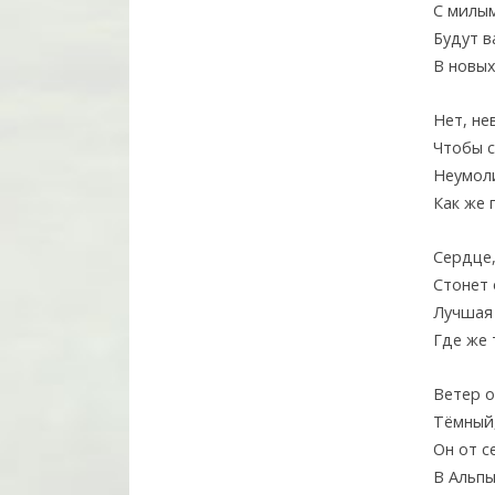
С милым
Будут в
В новых
Нет, не
Чтобы с
Неумол
Как же 
Сердце,
Стонет 
Лучшая
Где же 
Ветер о
Тёмный,
Он от с
В Альпы