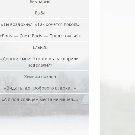
Янычария
Рыба
«Ты воздохнул: «Так хочется покоя!»
«Росiя — Свет! Росiя — Предстоянье!»
Ельник
«Дорогие мои! Что же мы натворили,
наделали?»
Земной поклон
«Видать, до гробового вздоха…»
«А я под солнцем места не нашёл…»