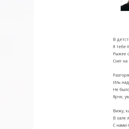
В детст
Я тебе 
Рыжее с
Снег на
Разгоря
Иль над
Не было
Ярче, у
Вижу, к
В зале 
С нами 