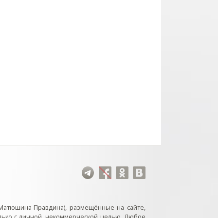
Матюшина-Правдина), размещённые на сайте,
лько с личной, некоммерческой целью. Любое