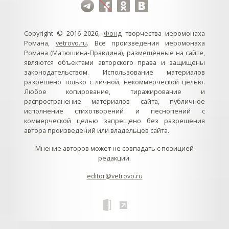
Copyright © 2016–2026,
Фонд
творчества иеромонаха
Романа,
vetrovo.ru
. Все произведения иеромонаха
Романа (Матюшина-Правдина), размещённые на сайте,
являются объектами авторского права и защищены
законодательством. Использование материалов
разрешено только с личной, некоммерческой целью.
Любое копирование, тиражирование и
распространение материалов сайта, публичное
исполнение стихотворений и песнопений с
коммерческой целью запрещено без разрешения
автора произведений или владельцев сайта.
Мнение авторов может не совпадать с позицией
редакции.
editor@vetrovo.ru
// // //Ftakar - disabled. //
//
// // // // // // // // // // // // // //
//