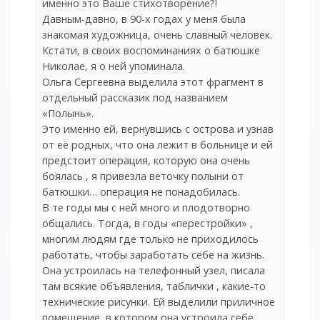
именно это Ваше стихотворение?!
Давным-давно, в 90-х годах у меня была
знакомая художница, очень славный человек.
Кстати, в своих воспоминаниях о батюшке
Николае, я о ней упоминала.
Ольга Сергеевна выделила этот фрагмент в
отдельный рассказик под названием
«Полынь».
Это именно ей, вернувшись с острова и узнав
от её родных, что она лежит в больнице и ей
предстоит операция, которую она очень
боялась , я привезла веточку полыни от
батюшки… операция не понадобилась.
В те годы мы с ней много и плодотворно
общались. Тогда, в годы «перестройки» ,
многим людям где только не приходилось
работать, чтобы заработать себе на жизнь.
Она устроилась на телефонный узел, писала
там всякие объявления, таблички , какие-то
технические рисунки. Ей выделили приличное
помещение, в котором она устроила себе