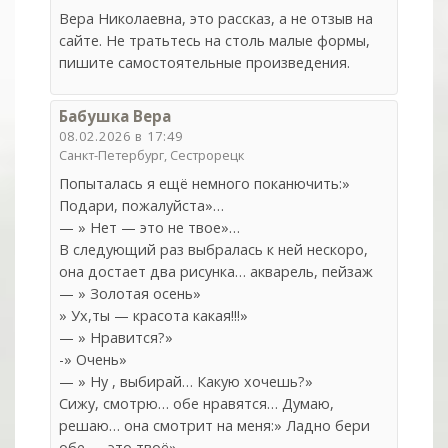
Вера Николаевна, это рассказ, а не отзыв на
сайте. Не тратьтесь на столь малые формы,
пишите самостоятельные произведения.
Бабушка Вера
08.02.2026 в 17:49
Санкт-Петербург, Сестрорецк
Попыталась я ещё немного поканючить:»
Подари, пожалуйста»…
— » Нет — это не твое»…
В следующий раз выбралась к ней нескоро,
она достает два рисунка… акварель, пейзаж
— » Золотая осень»
» Ух,ты — красота какая!!!»
— » Нравится?»
-» Очень»
— » Ну , выбирай… Какую хочешь?»
Сижу, смотрю… обе нравятся… Думаю,
решаю… она смотрит на меня:» Ладно бери
обе — это твоё»…