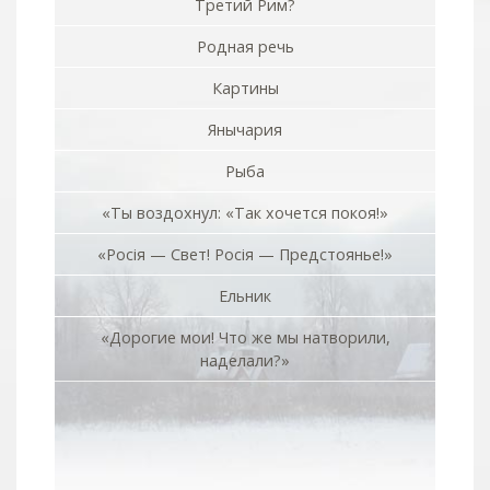
Третий Рим?
Родная речь
Картины
Янычария
Рыба
«Ты воздохнул: «Так хочется покоя!»
«Росiя — Свет! Росiя — Предстоянье!»
Ельник
«Дорогие мои! Что же мы натворили,
наделали?»