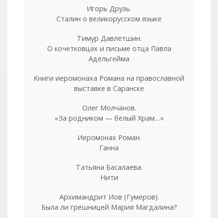
Игорь Друзь.
Сталин о великорусском языке
Тимур Давлетшин.
О кочетковцах и письме отца Павла
Адельгейма
Книги иеромонаха Романа на православной
выставке в Саранске
Олег Молчанов.
«За родником — белый Храм…»
Иеромонах Роман.
Ганна
Татьяна Басалаева.
Нити
Архимандрит Иов (Гумеров).
Была ли грешницей Мария Магдалина?