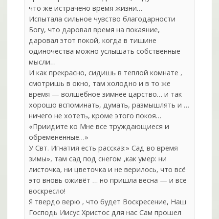
что же истрачено время жизни…
Испытала сильное чувство благодарности
Богу, что даровал время на покаяние,
даровал этот покой, когда в тишине
одиночества можно услышать собственные
мысли…
И как прекрасно, сидишь в теплой комнате ,
смотришь в окно, там холодно и в то же
время — волшебное зимнее царство… и так
хорошо вспоминать, думать, размышлять и …
ничего не хотеть, кроме этого покоя…
«Приидите ко Мне все труждающиеся и
обремененные…»
У Свт. Игнатия есть рассказ:» Сад во время
зимы», там сад под снегом ,как умер: ни
листочка, ни цветочка и не верилось, что всё
это вновь оживёт … но пришла весна — и все
воскресло!
Я твердо верю , что будет Воскресение, Наш
Господь Иисус Христос для нас Сам прошел