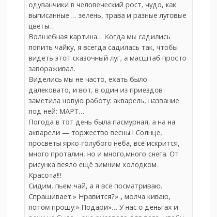
одуванчики в человеческий рост, чудо, как
выписанные … зелень, трава и разные луговые
цветы…
Волшебная картина… Когда мы садились
попить чайку, я всегда садилась так, чтобы
видеть этот сказочный луг, а масштаб просто
завораживал.
Виделись мы не часто, ехать было
далековато, и вот, в один из приездов
заметила новую работу: акварель, название
под ней: МАРТ…
Погода в тот день была пасмурная, а на на
акварели — торжество весны ! Солнце,
просветы ярко-голубого неба, всё искрится,
много проталин, но и много,много снега. От
рисунка веяло ещё зимним холодком.
Красота!!!
Сидим, пьем чай, а я всё посматриваю.
Спрашивает:» Нравится?» , молча киваю,
потом прошу:» Подари»… У нас о деньгах и