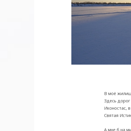
В моё жилищ
Здесь дорог
Иконостас, в
Святая Истин
А мне б на м