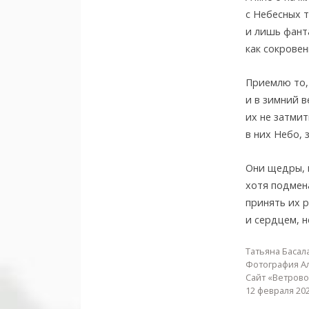
с Небесных т
и лишь фант
как сокрове
Приемлю то,
и в зимний в
их не затми
в них Небо, 
Они щедры, к
хотя подмен
принять их 
и сердцем, н
Татьяна Басал
Фотография А
Сайт «Ветрово
12 февраля 20