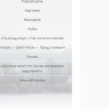
Родная речь
Картины
Янычария
Рыба
«Ты воздохнул: «Так хочется покоя!»
«Росiя — Свет! Росiя — Предстоянье!»
Ельник
«Дорогие мои! Что же мы натворили,
наделали?»
Земной поклон