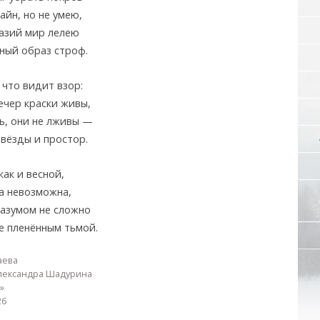
айн, но не умею,
азий мир лелею
нный образ строф.
 что видит взор:
ечер краски живы,
ть, они не лживы —
звёзды и простор.
ак и весной,
а невозможна,
разумом не сложно
е пленённым тьмой.
аева
лександра Шадурина
»
26