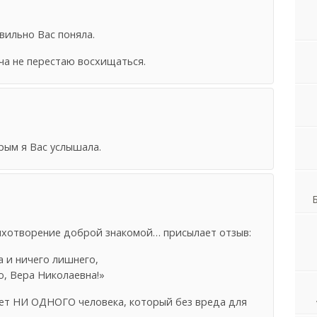
авильно Вас поняла.
а не перестаю восхищаться.
рым я Вас услышала.
тихотворение доброй знакомой… присылает отзыв:
 и ничего лишнего,
ю, Вера Николаевна!»
нет НИ ОДНОГО человека, который без вреда для