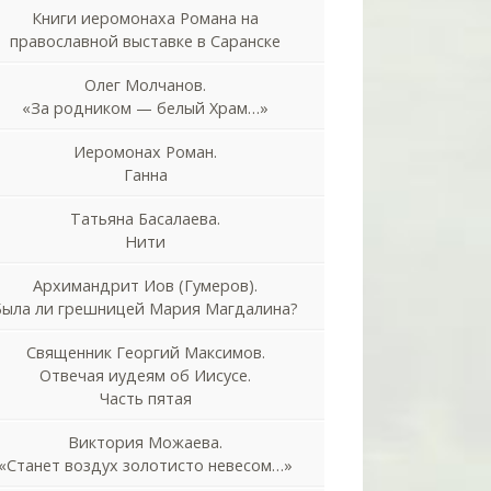
Книги иеромонаха Романа на
православной выставке в Саранске
Олег Молчанов.
«За родником — белый Храм…»
Иеромонах Роман.
Ганна
Татьяна Басалаева.
Нити
Архимандрит Иов (Гумеров).
Была ли грешницей Мария Магдалина?
Священник Георгий Максимов.
Отвечая иудеям об Иисусе.
Часть пятая
Виктория Можаева.
«Станет воздух золотисто невесом…»