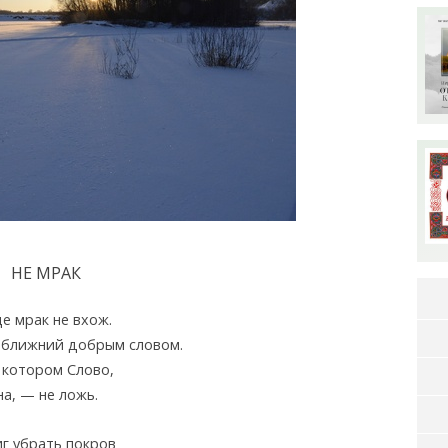
НЕ МРАК
е мрак не вхож.
 ближний добрым словом.
 котором Слово,
а, — не ложь.
иг убрать покров