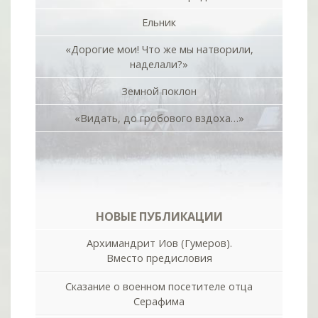
Ельник
«Дорогие мои! Что же мы натворили,
наделали?»
Земной поклон
«Видать, до гробового вздоха…»
НОВЫЕ ПУБЛИКАЦИИ
Архимандрит Иов (Гумеров).
Вместо предисловия
Сказание о военном посетителе отца
Серафима