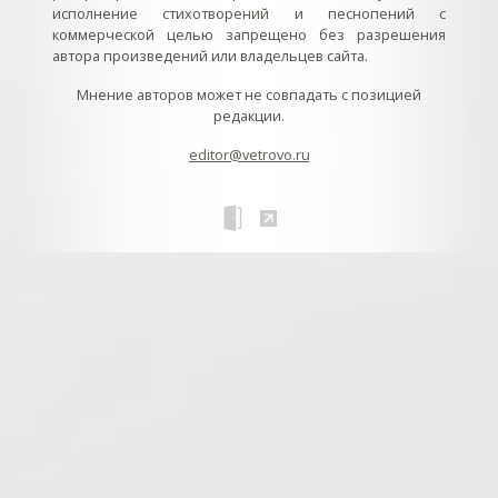
исполнение стихотворений и песнопений с
коммерческой целью запрещено без разрешения
автора произведений или владельцев сайта.
Мнение авторов может не совпадать с позицией
редакции.
editor@vetrovo.ru
// // //Ftakar - disabled. //
//
// // // // // // // // // // // // // //
//
// // // // // // // // // // // // // // // // Раздел «Песнопения».
Интерактивные кнопки и окна с видеозаписями. // Что
здесь? Три кнопки btn_ru (Rutube), btn_vk (VK), btn_yt
(Youtube). // Нажатие на кнопку // 1) делает её заметной
классом .btn_visible. // 2) пригашает другие кнопки
классом .btn_muted. // 3) открывает нужное окно с
видеозаписью удалив .v_hiden и добавив .v_visible. // 4)
закрывает ненужное окно, удалив .v_visible и добавив