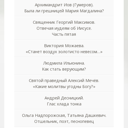
Архимандрит Иов (Гумеров).
Была ли грешницей Мария Магдалина?
Священник Георгий Максимов.
Отвечая иудеям об Иисусе.
Часть пятая
Виктория Можаева.
«Станет воздух золотисто невесом…»
Людмила Ильюнина.
Как стать верующим?
Святой праведный Алексий Мечёв.
«Какие молитвы угодны Богу?»
Андрей Десницкий.
Глас хлада тонка
Ольга Надпорожская, Татьяна Дашкевич.
Отшельник, поэт, песнопевец