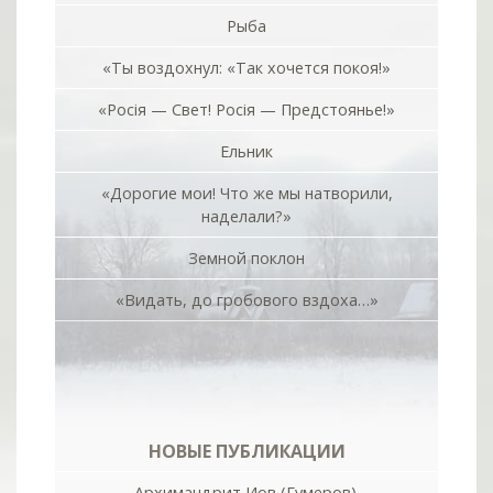
Рыба
«Ты воздохнул: «Так хочется покоя!»
«Росiя — Свет! Росiя — Предстоянье!»
Ельник
«Дорогие мои! Что же мы натворили,
наделали?»
Земной поклон
«Видать, до гробового вздоха…»
НОВЫЕ ПУБЛИКАЦИИ
Архимандрит Иов (Гумеров).