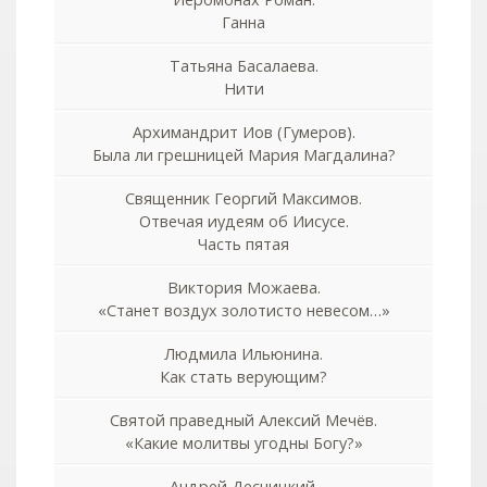
Ганна
Татьяна Басалаева.
Нити
Архимандрит Иов (Гумеров).
Была ли грешницей Мария Магдалина?
Священник Георгий Максимов.
Отвечая иудеям об Иисусе.
Часть пятая
Виктория Можаева.
«Станет воздух золотисто невесом…»
Людмила Ильюнина.
Как стать верующим?
Святой праведный Алексий Мечёв.
«Какие молитвы угодны Богу?»
Андрей Десницкий.