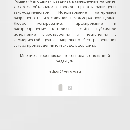
Романа (Матюшина-Правдина), размещённые на сайте,
являются объектами авторского права и защищены
законодательством. Использование материалов
разрешено только с личной, некоммерческой целью.
Любое копирование, тиражирование и
распространение материалов сайта, публичное
исполнение стихотворений и песнопений с
коммерческой целью запрещено без разрешения
автора произведений или владельцев сайта.
Мнение авторов может не совпадать с позицией
редакции.
editor@vetrovo.ru
// // //Ftakar - disabled. //
//
// // // // // // // // // // // // // //
//
// // // // // // // // // // // // // // // // Раздел «Песнопения».
Интерактивные кнопки и окна с видеозаписями. // Что
здесь? Три кнопки btn_ru (Rutube), btn_vk (VK), btn_yt
(Youtube). // Нажатие на кнопку // 1) делает её заметной