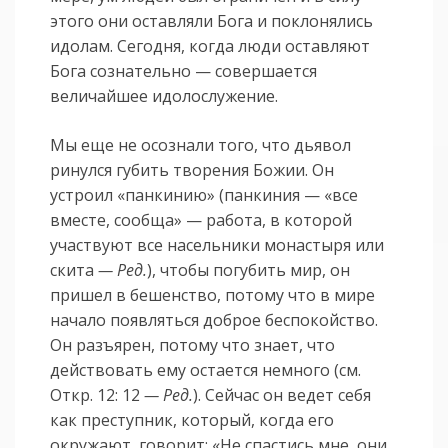
этого они оставляли Бога и поклонялись
идолам. Сегодня, когда люди оставляют
Бога сознательно — совершается
величайшее идолослужение.
Мы еще не осознали того, что дьявол
ринулся губить творения Божии. Он
устроил «панкинию» (панкиния — «все
вместе, сообща» — работа, в которой
участвуют все насельники монастыря или
скита
— Ред.
), чтобы погубить мир, он
пришел в бешенство, потому что в мире
начало появляться доброе беспокойство.
Он разъярен, потому что знает, что
действовать ему остается немного (см.
Откр. 12: 12
— Ред.
). Сейчас он ведет себя
как преступник, который, когда его
окружают, говорит: «Не спастись мне, они